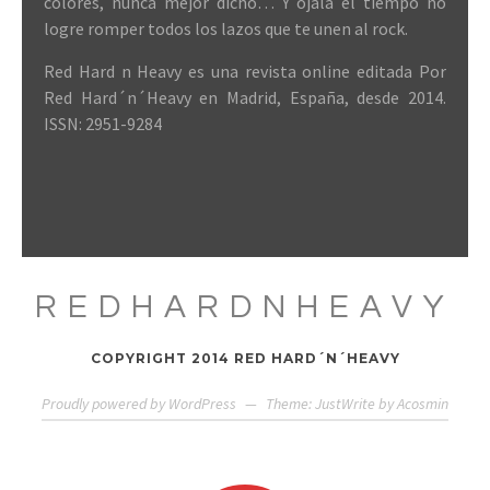
colores, nunca mejor dicho… Y ojalá el tiempo no
logre romper todos los lazos que te unen al rock.
Red Hard n Heavy es una revista online editada Por
Red Hard´n´Heavy en Madrid, España, desde 2014.
ISSN: 2951-9284
REDHARDNHEAVY
COPYRIGHT 2014 RED HARD´N´HEAVY
Proudly powered by WordPress
—
Theme: JustWrite by
Acosmin