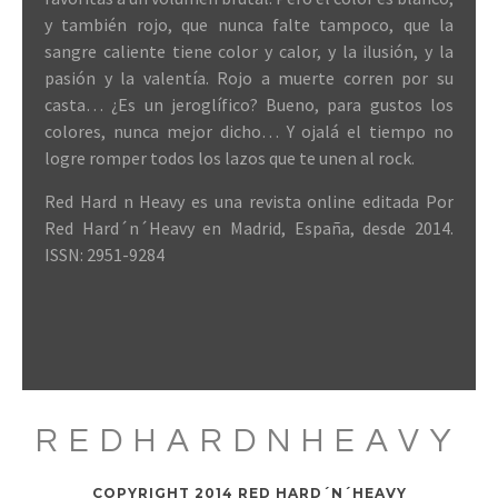
y también rojo, que nunca falte tampoco, que la
sangre caliente tiene color y calor, y la ilusión, y la
pasión y la valentía. Rojo a muerte corren por su
casta… ¿Es un jeroglífico? Bueno, para gustos los
colores, nunca mejor dicho… Y ojalá el tiempo no
logre romper todos los lazos que te unen al rock.
Red Hard n Heavy es una revista online editada Por
Red Hard´n´Heavy en Madrid, España, desde 2014.
ISSN: 2951-9284
REDHARDNHEAVY
COPYRIGHT 2014 RED HARD´N´HEAVY