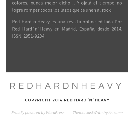
colores, nunca mejor dicho… Y ojalá el tiempo no
logre romper todos los lazos que te unen al rock.
Red Hard n Heavy es una revista online editada Por
Red Hard´n´Heavy en Madrid, España, desde 2014.
ISSN: 2951-9284
REDHARDNHEAVY
COPYRIGHT 2014 RED HARD´N´HEAVY
Proudly powered by WordPress
—
Theme: JustWrite by
Acosmin