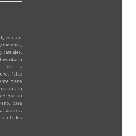
S
k, eso por
 y melenas,
y tatuajes,
favoritas a
 color es
unca falte
ente tiene
 pasión y la
ren por su
ueno, para
jor dicho…
mper todos