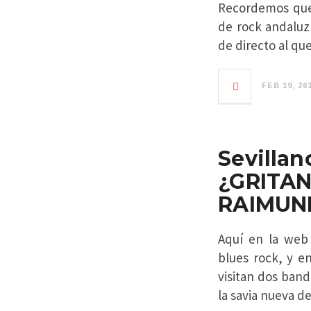
Recordemos que 
de rock andaluz
de directo al qu
FEB 19, 20
Sevil
¿GRITA
RAIMUN
Aquí en la web 
blues rock, y e
visitan dos ban
la savia nueva 