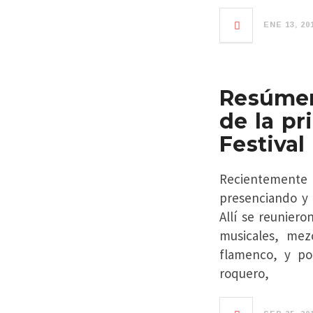
ENE 13, 20
Resúmen 
de la pr
Festival
Recientement
presenciando y 
Allí se reuniero
musicales, mez
flamenco, y po
roquero,