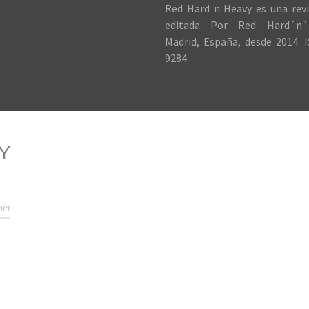
Red Hard n Heavy es una revi
editada Por Red Hard´n´
Madrid, España, desde 2014. I
9284
Y
min