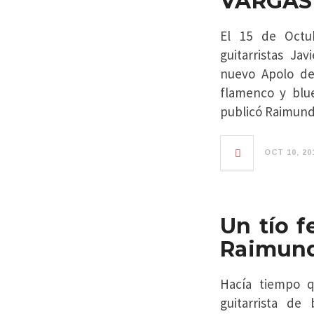
VARGAS 
El 15 de Octu
guitarristas J
nuevo Apolo de
flamenco y blu
publicó Raimun
OCT 10, 20
Un tío f
Raimund
Hacía tiempo q
guitarrista de