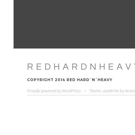
REDHARDNHEAV
COPYRIGHT 2014 RED HARD´N´HEAVY
Proudly powered by WordPress
—
Theme: JustWrite by
Acos