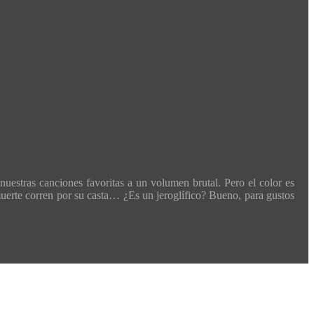
nuestras canciones favoritas a un volumen brutal. Pero el color es
a muerte corren por su casta… ¿Es un jeroglífico? Bueno, para gustos