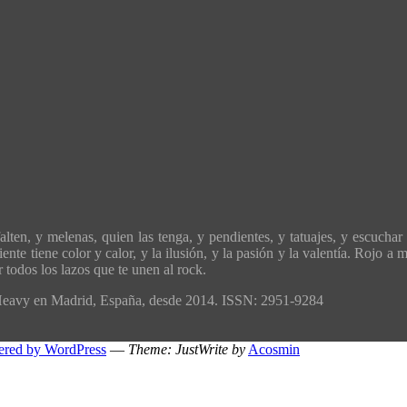
ten, y melenas, quien las tenga, y pendientes, y tatuajes, y escuchar 
ente tiene color y calor, y la ilusión, y la pasión y la valentía. Rojo 
todos los lazos que te unen al rock.
´Heavy en Madrid, España, desde 2014. ISSN: 2951-9284
ered by WordPress
—
Theme: JustWrite by
Acosmin