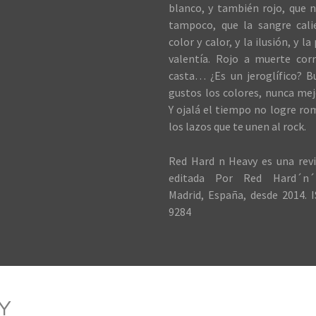
blanco, y también rojo, que n
tampoco, que la sangre cali
color y calor, y la ilusión, y la
valentía. Rojo a muerte cor
casta… ¿Es un jeroglífico? B
gustos los colores, nunca me
Y ojalá el tiempo no logre ro
los lazos que te unen al rock.
Red Hard n Heavy es una revi
editada Por Red Hard´n´
Madrid, España, desde 2014. I
9284
Y