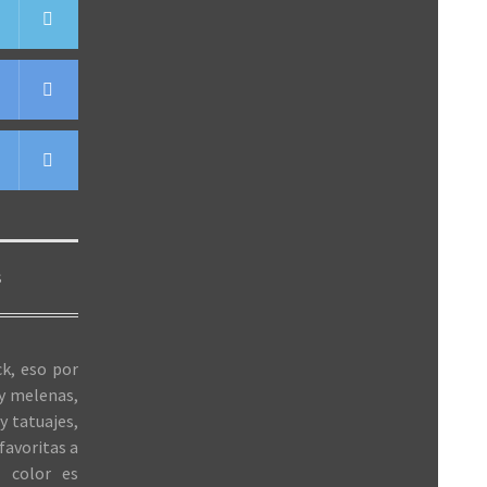
S
k, eso por
 y melenas,
y tatuajes,
favoritas a
 color es