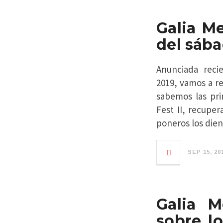
Galia Me
del sáb
Anunciada reci
2019, vamos a r
sabemos las pri
Fest II, recuper
poneros los dien
SEP 15, 20
Galia M
sobre l