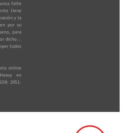
unca falte
ente tiene
 pasión y la
ren por su
ueno, para
jor dicho…
mper todos
sta online
Heavy en
SSN: 2951-