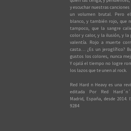
quien las tenga, y pendientes, 
y escuchar nuestras canciones 
un volumen brutal. Pero el
blanco, y también rojo, que n
tampoco, que la sangre cali
color y calor, y la ilusión, y la
valentía. Rojo a muerte cor
casta… ¿Es un jeroglífico? B
gustos los colores, nunca me
Y ojalá el tiempo no logre ro
los lazos que te unen al rock.
Red Hard n Heavy es una revi
editada Por Red Hard´n´
Madrid, España, desde 2014. I
9284