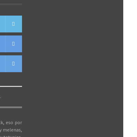
S
k, eso por
 y melenas,