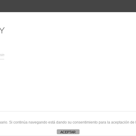
Y
min
uario. Si continúa navegando está dando su consentimiento para la aceptación de
ACEPTAR