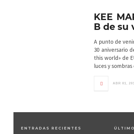
KEE MAR
B de su 
A punto de veni
30 aniversario 
this world» de 
luces y sombras 
ABR 01, 20
ENTRADAS RECIENTES
ÚLTIM