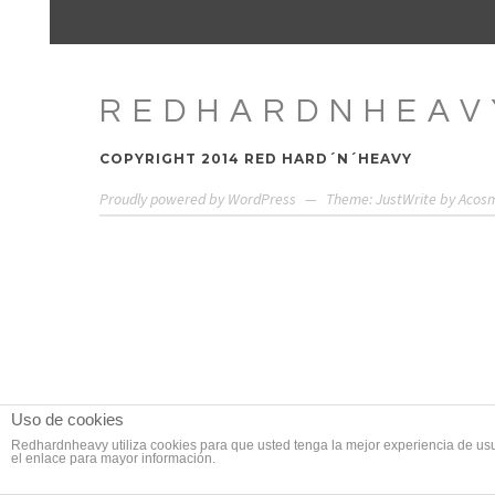
REDHARDNHEAV
COPYRIGHT 2014 RED HARD´N´HEAVY
Proudly powered by WordPress
—
Theme: JustWrite by
Acos
Uso de cookies
Redhardnheavy utiliza cookies para que usted tenga la mejor experiencia de us
el enlace para mayor información.