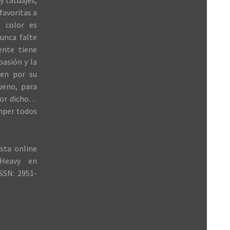
y tatuajes,
favoritas a
 color es
unca falte
ente tiene
 pasión y la
ren por su
ueno, para
jor dicho…
mper todos
sta online
Heavy en
SSN: 2951-