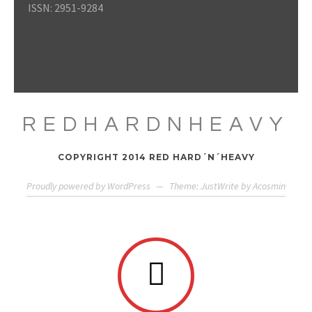
ISSN: 2951-9284
REDHARDNHEAVY
COPYRIGHT 2014 RED HARD´N´HEAVY
Proudly powered by WordPress
—
Theme: JustWrite by
Acosmin