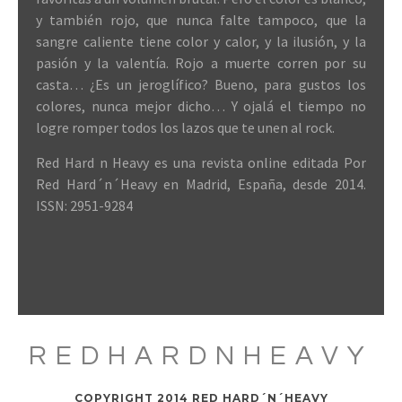
y también rojo, que nunca falte tampoco, que la
sangre caliente tiene color y calor, y la ilusión, y la
pasión y la valentía. Rojo a muerte corren por su
casta… ¿Es un jeroglífico? Bueno, para gustos los
colores, nunca mejor dicho… Y ojalá el tiempo no
logre romper todos los lazos que te unen al rock.
Red Hard n Heavy es una revista online editada Por
Red Hard´n´Heavy en Madrid, España, desde 2014.
ISSN: 2951-9284
REDHARDNHEAVY
COPYRIGHT 2014 RED HARD´N´HEAVY