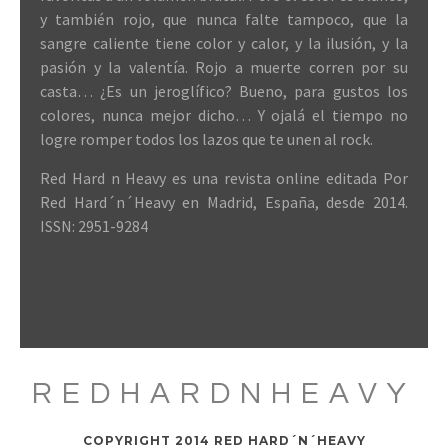
y también rojo, que nunca falte tampoco, que la
sangre caliente tiene color y calor, y la ilusión, y la
pasión y la valentía. Rojo a muerte corren por su
casta… ¿Es un jeroglífico? Bueno, para gustos los
colores, nunca mejor dicho… Y ojalá el tiempo no
logre romper todos los lazos que te unen al rock.
Red Hard n Heavy es una revista online editada Por
Red Hard´n´Heavy en Madrid, España, desde 2014.
ISSN: 2951-9284
REDHARDNHEAVY
COPYRIGHT 2014 RED HARD´N´HEAVY