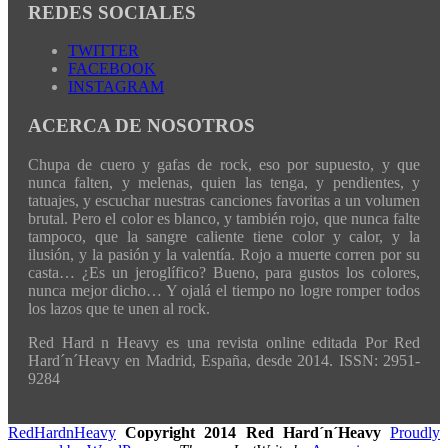
REDES SOCIALES
TWITTER
FACEBOOK
INSTAGRAM
ACERCA DE NOSOTROS
Chupa de cuero y gafas de rock, eso por supuesto, y que
nunca falten, y melenas, quien las tenga, y pendientes, y
tatuajes, y escuchar nuestras canciones favoritas a un volumen
brutal. Pero el color es blanco, y también rojo, que nunca falte
tampoco, que la sangre caliente tiene color y calor, y la
ilusión, y la pasión y la valentía. Rojo a muerte corren por su
casta… ¿Es un jeroglífico? Bueno, para gustos los colores,
nunca mejor dicho… Y ojalá el tiempo no logre romper todos
los lazos que te unen al rock.
Red Hard n Heavy es una revista online editada Por Red
Hard´n´Heavy en Madrid, España, desde 2014. ISSN: 2951-
9284
RedHardnHeavy
Copyright 2014 Red Hard´n´Heavy
Proudly