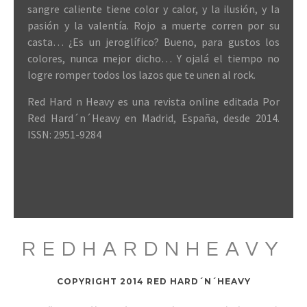
sangre caliente tiene color y calor, y la ilusión, y la
pasión y la valentía. Rojo a muerte corren por su
casta… ¿Es un jeroglífico? Bueno, para gustos los
colores, nunca mejor dicho… Y ojalá el tiempo no
logre romper todos los lazos que te unen al rock.
Red Hard n Heavy es una revista online editada Por
Red Hard´n´Heavy en Madrid, España, desde 2014.
ISSN: 2951-9284
REDHARDNHEAVY
COPYRIGHT 2014 RED HARD´N´HEAVY