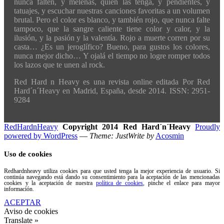
nunca falten, y melenas, quien las tenga, y pendientes, y
tatuajes, y escuchar nuestras canciones favoritas a un volumen
brutal. Pero el color es blanco, y también rojo, que nunca falte
tampoco, que la sangre caliente tiene color y calor, y la
ilusión, y la pasión y la valentía. Rojo a muerte corren por su
casta… ¿Es un jeroglífico? Bueno, para gustos los colores,
nunca mejor dicho… Y ojalá el tiempo no logre romper todos
los lazos que te unen al rock.
Red Hard n Heavy es una revista online editada Por Red
Hard´n´Heavy en Madrid, España, desde 2014. ISSN: 2951-
9284
RedHardnHeavy
Copyright 2014 Red Hard´n´Heavy
Proudly
powered by WordPress
—
Theme: JustWrite by
Acosmin
Uso de cookies
Redhardnheavy utiliza cookies para que usted tenga la mejor experiencia de usuario. Si
continúa navegando está dando su consentimiento para la aceptación de las mencionadas
cookies y la aceptación de nuestra
política de cookies
, pinche el enlace para mayor
información.
ACEPTAR
Aviso de cookies
Translate »