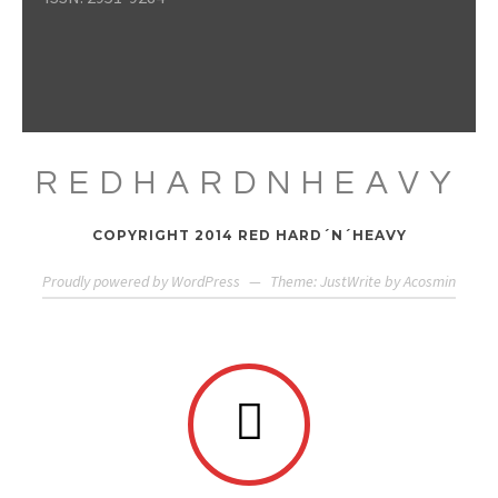
REDHARDNHEAVY
COPYRIGHT 2014 RED HARD´N´HEAVY
Proudly powered by WordPress
—
Theme: JustWrite by
Acosmin