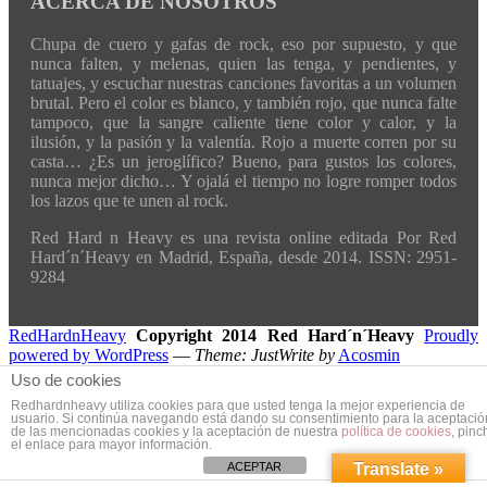
ACERCA DE NOSOTROS
Chupa de cuero y gafas de rock, eso por supuesto, y que
nunca falten, y melenas, quien las tenga, y pendientes, y
tatuajes, y escuchar nuestras canciones favoritas a un volumen
brutal. Pero el color es blanco, y también rojo, que nunca falte
tampoco, que la sangre caliente tiene color y calor, y la
ilusión, y la pasión y la valentía. Rojo a muerte corren por su
casta… ¿Es un jeroglífico? Bueno, para gustos los colores,
nunca mejor dicho… Y ojalá el tiempo no logre romper todos
los lazos que te unen al rock.
Red Hard n Heavy es una revista online editada Por Red
Hard´n´Heavy en Madrid, España, desde 2014. ISSN: 2951-
9284
RedHardnHeavy
Copyright 2014 Red Hard´n´Heavy
Proudly
powered by WordPress
—
Theme: JustWrite by
Acosmin
Uso de cookies
Redhardnheavy utiliza cookies para que usted tenga la mejor experiencia de
usuario. Si continúa navegando está dando su consentimiento para la aceptació
de las mencionadas cookies y la aceptación de nuestra
política de cookies
, pinc
el enlace para mayor información.
ACEPTAR
Translate »