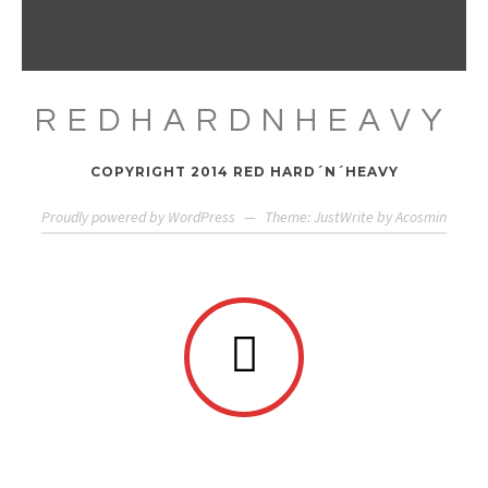
REDHARDNHEAVY
COPYRIGHT 2014 RED HARD´N´HEAVY
Proudly powered by WordPress
—
Theme: JustWrite by
Acosmin