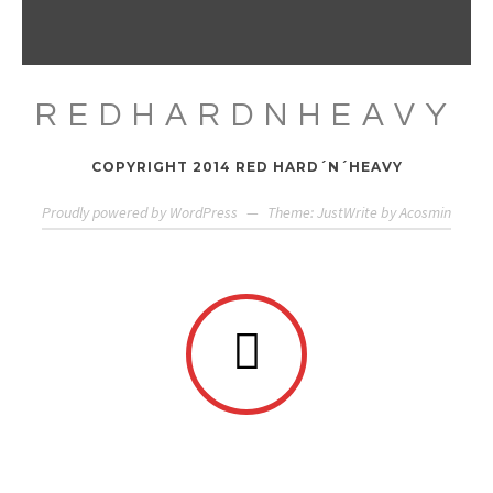
REDHARDNHEAVY
COPYRIGHT 2014 RED HARD´N´HEAVY
Proudly powered by WordPress
—
Theme: JustWrite by
Acosmin