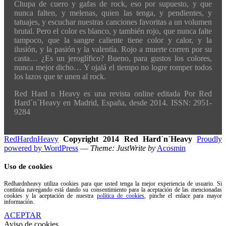
Chupa de cuero y gafas de rock, eso por supuesto, y que
nunca falten, y melenas, quien las tenga, y pendientes, y
tatuajes, y escuchar nuestras canciones favoritas a un volumen
brutal. Pero el color es blanco, y también rojo, que nunca falte
tampoco, que la sangre caliente tiene color y calor, y la
ilusión, y la pasión y la valentía. Rojo a muerte corren por su
casta… ¿Es un jeroglífico? Bueno, para gustos los colores,
nunca mejor dicho… Y ojalá el tiempo no logre romper todos
los lazos que te unen al rock.
Red Hard n Heavy es una revista online editada Por Red
Hard´n´Heavy en Madrid, España, desde 2014. ISSN: 2951-
9284
RedHardnHeavy
Copyright 2014 Red Hard´n´Heavy
Proudly
powered by WordPress
—
Theme: JustWrite by
Acosmin
Uso de cookies
Redhardnheavy utiliza cookies para que usted tenga la mejor experiencia de usuario. Si
continúa navegando está dando su consentimiento para la aceptación de las mencionadas
cookies y la aceptación de nuestra
política de cookies
, pinche el enlace para mayor
información.
ACEPTAR
Aviso de cookies