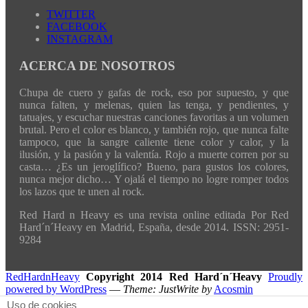
TWITTER
FACEBOOK
INSTAGRAM
ACERCA DE NOSOTROS
Chupa de cuero y gafas de rock, eso por supuesto, y que
nunca falten, y melenas, quien las tenga, y pendientes, y
tatuajes, y escuchar nuestras canciones favoritas a un volumen
brutal. Pero el color es blanco, y también rojo, que nunca falte
tampoco, que la sangre caliente tiene color y calor, y la
ilusión, y la pasión y la valentía. Rojo a muerte corren por su
casta… ¿Es un jeroglífico? Bueno, para gustos los colores,
nunca mejor dicho… Y ojalá el tiempo no logre romper todos
los lazos que te unen al rock.
Red Hard n Heavy es una revista online editada Por Red
Hard´n´Heavy en Madrid, España, desde 2014. ISSN: 2951-
9284
RedHardnHeavy
Copyright 2014 Red Hard´n´Heavy
Proudly
powered by WordPress
—
Theme: JustWrite by
Acosmin
Uso de cookies