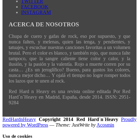
TWITTER
FACEBOOK
INSTAGRAM
ACERCA DE NOSOTROS
Chupa de cuero y gafas de rock, eso por supuesto, y que
nunca falten, y melenas, quien las tenga, y pendientes, y
tatuajes, y escuchar nuestras canciones favoritas a un volumen
brutal. Pero el color es blanco, y también rojo, que nunca falte
tampoco, que la sangre caliente tiene color y calor, y la
ilusión, y la pasión y la valentía. Rojo a muerte corren por su
casta… ¿Es un jeroglífico? Bueno, para gustos los colores,
nunca mejor dicho… Y ojalá el tiempo no logre romper todos
los lazos que te unen al rock.
Red Hard n Heavy es una revista online editada Por Red
Hard´n´Heavy en Madrid, España, desde 2014. ISSN: 2951-
9284
RedHardnHeavy
Copyright 2014 Red Hard´n´Heavy
Proudly
powered by WordPress
—
Theme: JustWrite by
Acosmin
Uso de cookies