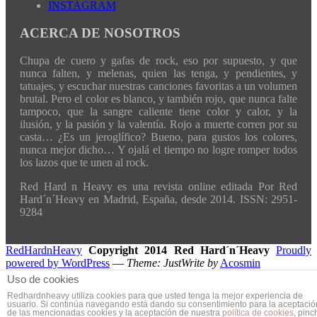
INSTAGRAM
ACERCA DE NOSOTROS
Chupa de cuero y gafas de rock, eso por supuesto, y que
nunca falten, y melenas, quien las tenga, y pendientes, y
tatuajes, y escuchar nuestras canciones favoritas a un volumen
brutal. Pero el color es blanco, y también rojo, que nunca falte
tampoco, que la sangre caliente tiene color y calor, y la
ilusión, y la pasión y la valentía. Rojo a muerte corren por su
casta… ¿Es un jeroglífico? Bueno, para gustos los colores,
nunca mejor dicho… Y ojalá el tiempo no logre romper todos
los lazos que te unen al rock.
Red Hard n Heavy es una revista online editada Por Red
Hard´n´Heavy en Madrid, España, desde 2014. ISSN: 2951-
9284
RedHardnHeavy
Copyright 2014 Red Hard´n´Heavy
Proudly
powered by WordPress
—
Theme: JustWrite by
Acosmin
Uso de cookies
Redhardnheavy utiliza cookies para que usted tenga la mejor experiencia de
usuario. Si continúa navegando está dando su consentimiento para la aceptació
de las mencionadas cookies y la aceptación de nuestra
política de cookies
, pinc