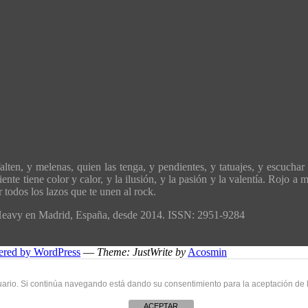
ten, y melenas, quien las tenga, y pendientes, y tatuajes, y escuchar 
ente tiene color y calor, y la ilusión, y la pasión y la valentía. Rojo 
todos los lazos que te unen al rock.
´Heavy en Madrid, España, desde 2014. ISSN: 2951-9284
ered by WordPress
—
Theme: JustWrite by
Acosmin
uario. Si continúa navegando está dando su consentimiento para la aceptación de
ACEPTAR