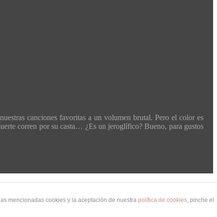
nuestras canciones favoritas a un volumen brutal. Pero el color es
a muerte corren por su casta… ¿Es un jeroglífico? Bueno, para gustos
 las mencionadas cookies y la aceptación de nuestra
política de cookies
, pinche el