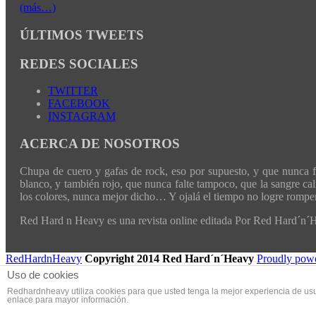
(más…)
ÚLTIMOS TWEETS
REDES SOCIALES
TWITTER
FACEBOOK
INSTAGRAM
ACERCA DE NOSOTROS
Chupa de cuero y gafas de rock, eso por supuesto, y que nunca fal
blanco, y también rojo, que nunca falte tampoco, que la sangre cali
los colores, nunca mejor dicho… Y ojalá el tiempo no logre romper 
Red Hard n Heavy es una revista online editada Por Red Hard´n
RedHardnHeavy
Copyright 2014 Red Hard´n´Heavy
Proudly pow
Uso de cookies
Redhardnheavy utiliza cookies para que usted tenga la mejor experiencia de us
enlace para mayor información.