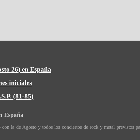
osto 26) en España
es iniciales
S.P. (81-85)
en España
con la de Agosto y todos los conciertos de rock y metal previstos p