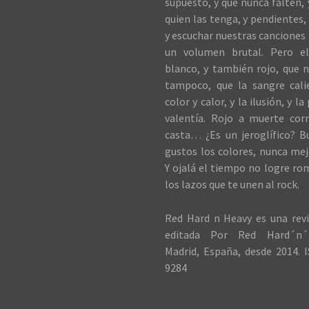
supuesto, y que nunca falten,
quien las tenga, y pendientes, 
y escuchar nuestras canciones 
un volumen brutal. Pero el
blanco, y también rojo, que n
tampoco, que la sangre cali
color y calor, y la ilusión, y la
valentía. Rojo a muerte cor
casta… ¿Es un jeroglífico? B
gustos los colores, nunca me
Y ojalá el tiempo no logre ro
los lazos que te unen al rock.
Red Hard n Heavy es una revi
editada Por Red Hard´n´
Madrid, España, desde 2014. I
9284