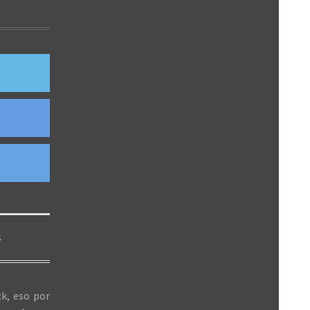
S
k, eso por