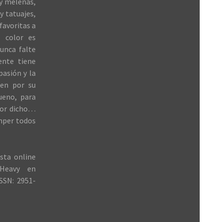
 y melenas,
y tatuajes,
favoritas a
 color es
unca falte
ente tiene
 pasión y la
ren por su
ueno, para
jor dicho…
mper todos
sta online
Heavy en
SSN: 2951-