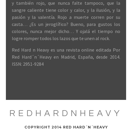
y también rojo, que nunca falte tampoco, que la
sangre caliente tiene color y calor, y la ilusión, y la
pasión y la valentía. Rojo a muerte corren por su
casta… ¿Es un jeroglífico? Bueno, para gustos los
colores, nunca mejor dicho… Y ojalá el tiempo no
logre romper todos los lazos que te unen al rock.
Red Hard n Heavy es una revista online editada Por
Red Hard´n´Heavy en Madrid, España, desde 2014.
ISSN: 2951-9284
REDHARDNHEAVY
COPYRIGHT 2014 RED HARD´N´HEAVY