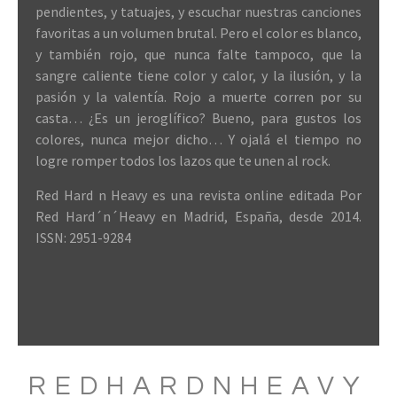
pendientes, y tatuajes, y escuchar nuestras canciones
favoritas a un volumen brutal. Pero el color es blanco,
y también rojo, que nunca falte tampoco, que la
sangre caliente tiene color y calor, y la ilusión, y la
pasión y la valentía. Rojo a muerte corren por su
casta… ¿Es un jeroglífico? Bueno, para gustos los
colores, nunca mejor dicho… Y ojalá el tiempo no
logre romper todos los lazos que te unen al rock.
Red Hard n Heavy es una revista online editada Por
Red Hard´n´Heavy en Madrid, España, desde 2014.
ISSN: 2951-9284
REDHARDNHEAVY