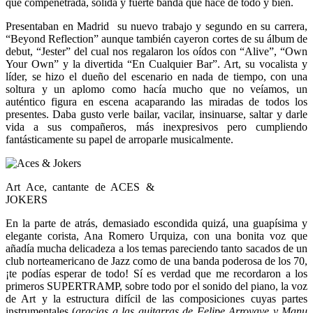
que compenetrada, sólida y fuerte banda que hace de todo y bien.
Presentaban en Madrid su nuevo trabajo y segundo en su carrera,
“Beyond Reflection” aunque también cayeron cortes de su álbum de
debut, “Jester” del cual nos regalaron los oídos con “Alive”, “Own
Your Own” y la divertida “En Cualquier Bar”. Art, su vocalista y
líder, se hizo el dueño del escenario en nada de tiempo, con una
soltura y un aplomo como hacía mucho que no veíamos, un
auténtico figura en escena acaparando las miradas de todos los
presentes. Daba gusto verle bailar, vacilar, insinuarse, saltar y darle
vida a sus compañeros, más inexpresivos pero cumpliendo
fantásticamente su papel de arroparle musicalmente.
Art Ace, cantante de ACES &
JOKERS
En la parte de atrás, demasiado escondida quizá, una guapísima y
elegante corista, Ana Romero Urquiza, con una bonita voz que
añadía mucha delicadeza a los temas pareciendo tanto sacados de un
club norteamericano de Jazz como de una banda poderosa de los 70,
¡te podías esperar de todo! Sí es verdad que me recordaron a los
primeros SUPERTRAMP, sobre todo por el sonido del piano, la voz
de Art y la estructura difícil de las composiciones cuyas partes
instrumentales (
gracias a las guitarras de Felipe Arroyave y Manu