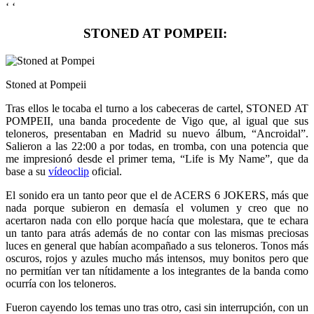
‘
‘
STONED AT POMPEII:
Stoned at Pompeii
Tras ellos le tocaba el turno a los cabeceras de cartel, STONED AT
POMPEII, una banda procedente de Vigo que, al igual que sus
teloneros, presentaban en Madrid su nuevo álbum, “Ancroidal”.
Salieron a las 22:00 a por todas, en tromba, con una potencia que
me impresionó desde el primer tema, “Life is My Name”, que da
base a su
vídeoclip
oficial.
El sonido era un tanto peor que el de ACERS 6 JOKERS, más que
nada porque subieron en demasía el volumen y creo que no
acertaron nada con ello porque hacía que molestara, que te echara
un tanto para atrás además de no contar con las mismas preciosas
luces en general que habían acompañado a sus teloneros. Tonos más
oscuros, rojos y azules mucho más intensos, muy bonitos pero que
no permitían ver tan nítidamente a los integrantes de la banda como
ocurría con los teloneros.
Fueron cayendo los temas uno tras otro, casi sin interrupción, con un