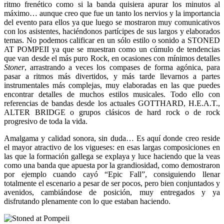
ritmo frenético como si la banda quisiera apurar los minutos al
máximo… aunque creo que fue un tanto los nervios y la importancia
del evento para ellos ya que luego se mostraron muy comunicativos
con los asistentes, haciéndonos partícipes de sus largos y elaborados
temas. No podemos calificar en un sólo estilo o sonido a STONED
AT POMPEII ya que se muestran como un cúmulo de tendencias
que van desde el más puro Rock, en ocasiones con mínimos detalles
Stoner
, arrastrando a veces los compases de forma agónica, para
pasar a ritmos más divertidos, y más tarde llevarnos a partes
instrumentales más complejas, muy elaboradas en las que puedes
encontrar detalles de muchos estilos musicales. Todo ello con
referencias de bandas desde los actuales GOTTHARD, H.E.A.T.,
ALTER BRIDGE o grupos clásicos de hard rock o de rock
progresivo de toda la vida.
Amalgama y calidad sonora, sin duda… Es aquí donde creo reside
el mayor atractivo de los vigueses: en esas largas composiciones en
las que la formación gallega se explaya y luce haciendo que la veas
como una banda que apuesta por la grandiosidad, como demostraron
por ejemplo cuando cayó “Epic Fall”, consiguiendo llenar
totalmente el escenario a pesar de ser pocos, pero bien conjuntados y
avenidos, cambiándose de posición, muy entregados y ya
disfrutando plenamente con lo que estaban haciendo.