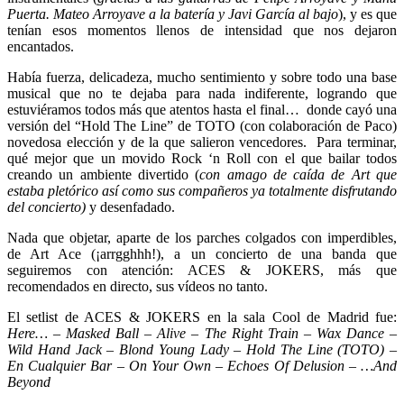
Puerta. Mateo Arroyave a la batería y Javi García al bajo
), y es que
tenían esos momentos llenos de intensidad que nos dejaron
encantados.
Había fuerza, delicadeza, mucho sentimiento y sobre todo una base
musical que no te dejaba para nada indiferente, logrando que
estuviéramos todos más que atentos hasta el final… donde cayó una
versión del “Hold The Line” de TOTO (con colaboración de Paco)
novedosa elección y de la que salieron vencedores. Para terminar,
qué mejor que un movido Rock ‘n Roll con el que bailar todos
creando un ambiente divertido (
con amago de caída de Art que
estaba pletórico así como sus compañeros ya totalmente disfrutando
del concierto)
y desenfadado.
Nada que objetar, aparte de los parches colgados con imperdibles,
de Art Ace (¡arrgghhh!), a un concierto de una banda que
seguiremos con atención: ACES & JOKERS, más que
recomendados en directo, sus vídeos no tanto.
El setlist de ACES & JOKERS en la sala Cool de Madrid fue:
Here… – Masked Ball – Alive – The Right Train – Wax Dance –
Wild Hand Jack – Blond Young Lady – Hold The Line (TOTO) –
En Cualquier Bar – On Your Own – Echoes Of Delusion – …And
Beyond