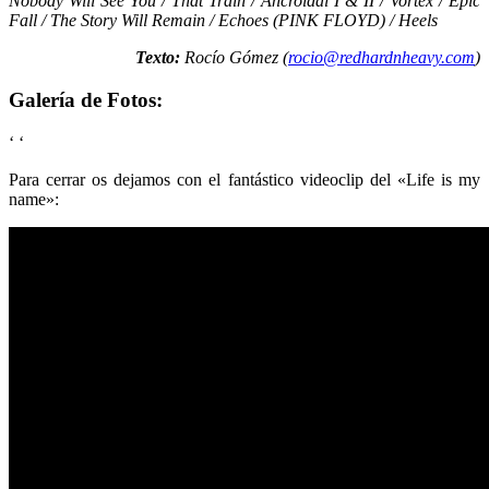
Nobody Will See You / That Train / Ancroidal I & II / Vortex / Epic
Fall / The Story Will Remain / Echoes (PINK FLOYD) / Heels
Texto:
Rocío Gómez (
rocio@redhardnheavy.com
)
Galería de Fotos:
‘
‘
Para cerrar os dejamos con el fantástico videoclip del «Life is my
name»: