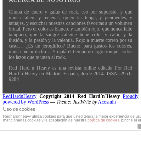
Chupa de cuero y gafas de rock, eso por supuesto, y que
nunca falten, y melenas, quien las tenga, y pendientes, y
tatuajes, y escuchar nuestras canciones favoritas a un volumen
brutal. Pero el color es blanco, y también rojo, que nunca falte
tampoco, que la sangre caliente tiene color y calor, y la
ilusión, y la pasión y la valentía. Rojo a muerte corren por su
casta… ¿Es un jeroglífico? Bueno, para gustos los colores,
nunca mejor dicho… Y ojalá el tiempo no logre romper todos
los lazos que te unen al rock.
Red Hard n Heavy es una revista online editada Por Red
Hard´n´Heavy en Madrid, España, desde 2014. ISSN: 2951-
9284
RedHardnHeavy
Copyright 2014 Red Hard´n´Heavy
Proudly
powered by WordPress
—
Theme: JustWrite by
Acosmin
Uso de cookies
Redhardnheavy utiliza cookies para que usted tenga la mejor experiencia de us
mencionadas cookies y la aceptación de nuestra
política de cookies
, pinche el 