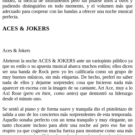
nitidez, la mezcla de instrumentos pero sin pisarse unos a otros y
pudiendo distinguirlos en todo momento, y el volumen más que
adecuado para cooperar con las bandas a ofrecer una noche musical
perfecta.
ACES & JOKERS
Aces & Jokers
Abrieron la noche ACES & JOKERS ante un variopinto público ya
que su estilo o su apuesta musical abarca muchos estilos; ellos dicen
ser una banda de Rock pero yo les calificaría como un grupo de
muy buenos músicos, sin más etiquetas. De hecho, preferí no saber
nada de ellos y dejarme sorprender, cosa que hicieron nada más
aparecer en escena con la imagen de su cantante, Art Ace, muy a lo
Axl Rose (
pero en bien, como antes
) que demostró su liderazgo
desde el minuto uno.
Se sentó al piano y de forma suave y tranquila dio el pistoletazo de
salida a uno de los conciertos más sorprendentes de esta temporada.
Aquello sonaba perfecto con un tema tranquilo y muy elegante, un
tanto chocante incluso para abrir una noche así pero eso fue un
respiro ya que cogieron mucha fuerza para mostrarse como una más