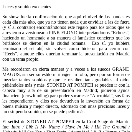
Luces y sonido excelentes
Su show fue la confirmación de que aquí el nivel de las bandas es
cada día más alto, que ya no tienen nada que envidiar a las de fuera
(y sí al contrario) encontrándonos este regalo para los oídos que se
atrevieron a versionear a PINK FLOYD interpretándonos “Echoes”,
haciendo un homenaje a su manera al fantástico concierto que los
británicos se dieron en la ciudad romana. Eso sí, yo hubiera
terminado el set ahí, sin volver como hicieron para cerrar con
“Heels”, aunque ellos querían terminar la presentación en Madrid
con un tema propio.
Me recordaron en cierta manera y a veces a los suecos GRAND
MAGUS, sin ser su estilo ni imagen ni rollo, pero por su forma de
mezclar tantos sonidos y que te resulten tan agradables al oído,
pidiéndoles más y más. STONED AT POMPEII se pueden ir con la
cabeza muy alta de su presentación en Madrid; pidieron ayuda
financiera (crowfunding) para poder sacar este “Ancroidal”, sus fans
les respondieron y ellos nos devuelven la inversión en forma de
buena música y mejor directo, adornado con unas preciosas luces y
un estupendo sonido, no se puede pedir más.
El
setlist
de STONED AT POMPEII en la Cool Stage de Madrid
fue:
Intro / Life Is My Name / Slave In Me / Hit The Ground /