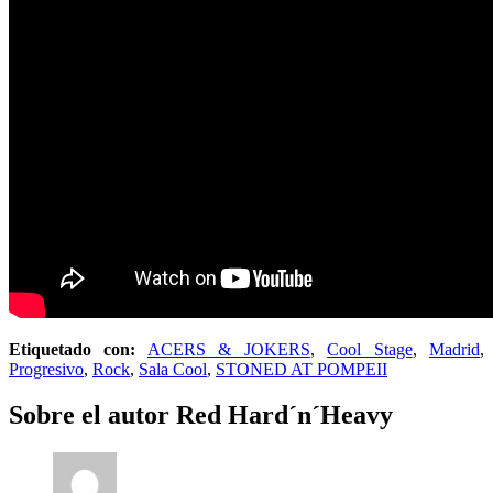
Etiquetado con:
ACERS & JOKERS
,
Cool Stage
,
Madrid
,
Progresivo
,
Rock
,
Sala Cool
,
STONED AT POMPEII
Sobre el autor
Red Hard´n´Heavy