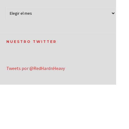
NUESTRO TWITTER
Tweets por @RedHardnHeavy