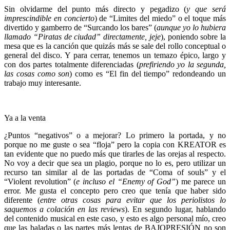
Sin olvidarme del punto más directo y pegadizo (
y que será
imprescindible en concierto
) de “Limites del miedo” o el toque más
divertido y gamberro de “Surcando los bares” (
aunque yo lo hubiera
llamado “Piratas de ciudad” directamente, jeje
), poniendo sobre la
mesa que es la canción que quizás más se sale del rollo conceptual o
general del disco. Y para cerrar, tenemos un temazo épico, largo y
con dos partes totalmente diferenciadas (
prefiriendo yo la segunda,
las cosas como son
) como es “El fin del tiempo” redondeando un
trabajo muy interesante.
Ya a la venta
¿Puntos “negativos” o a mejorar? Lo primero la portada, y no
porque no me guste o sea “floja” pero la copia con KREATOR es
tan evidente que no puedo más que tirarles de las orejas al respecto.
No voy a decir que sea un plagio, porque no lo es, pero utilizar un
recurso tan similar al de las portadas de “Coma of souls” y el
“Violent revolution” (
e incluso el “Enemy of God”
) me parece un
error. Me gusta el concepto pero creo que tenía que haber sido
diferente (
entre otras cosas para evitar que los periolistos lo
saquemos a colación en las reviews
). En segundo lugar, hablando
del contenido musical en este caso, y esto es algo personal mío, creo
que las baladas o las partes más lentas de BAJOPRESIÓN no son