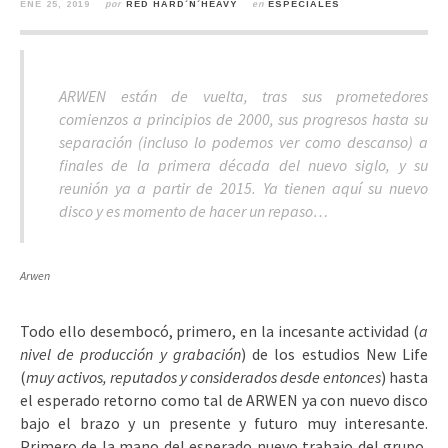
ENE 25, 2019
por
RED HARD´N´HEAVY
en
ESPECIALES
ARWEN están de vuelta, tras sus prometedores
comienzos a principios de 2000, sus progresos hasta su
separación (
incluso lo podemos ver como descanso
) a
finales de la primera década del nuevo siglo, y su
reunión ya a partir de 2015. Ya tienen aquí su nuevo
disco y es momento de hacer un repaso…
Arwen
Todo ello desembocó, primero, en la incesante actividad (
a
nivel de producción y grabación
) de los estudios New Life
(
muy activos, reputados y considerados desde entonces
) hasta
el esperado retorno como tal de ARWEN ya con nuevo disco
bajo el brazo y un presente y futuro muy interesante.
Primero de la mano del esperado nuevo trabajo del grupo,