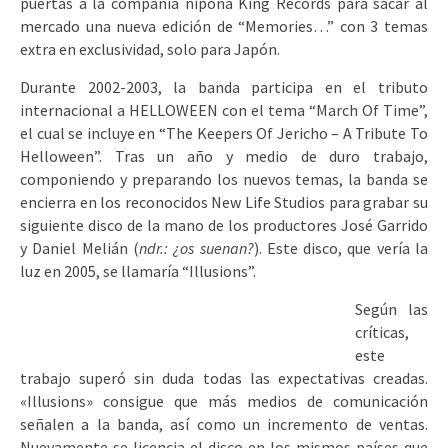
puertas a la compañía nipona King Records para sacar al
mercado una nueva edición de “Memories…” con 3 temas
extra en exclusividad, solo para Japón.
Durante 2002-2003, la banda participa en el tributo
internacional a HELLOWEEN con el tema “March Of Time”,
el cual se incluye en “The Keepers Of Jericho – A Tribute To
Helloween”. Tras un año y medio de duro trabajo,
componiendo y preparando los nuevos temas, la banda se
encierra en los reconocidos New Life Studios para grabar su
siguiente disco de la mano de los productores José Garrido
y Daniel Melián (
ndr.: ¿os suenan?
). Este disco, que vería la
luz en 2005, se llamaría “Illusions”.
Según las
críticas,
este
trabajo superó sin duda todas las expectativas creadas.
«Illusions» consigue que más medios de comunicación
señalen a la banda, así como un incremento de ventas.
Nuevamente se licencia el disco en los mismos países que