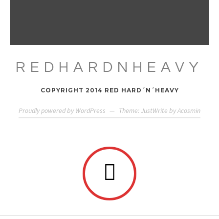
REDHARDNHEAVY
COPYRIGHT 2014 RED HARD´N´HEAVY
Proudly powered by WordPress
—
Theme: JustWrite by
Acosmin