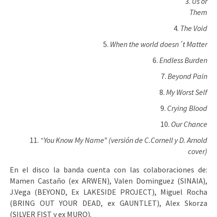
Us or
Them
The Void
When the world doesn´t Matter
Endless Burden
Beyond Pain
My Worst Self
Crying Blood
Our Chance
“You Know My Name” (versión de C.Cornell y D. Arnold
cover)
En el disco la banda cuenta con las colaboraciones de:
Mamen Castaño (ex ARWEN), Valen Dominguez (SINAIA),
J.Vega (BEYOND, Ex LAKESIDE PROJECT), Miguel Rocha
(BRING OUT YOUR DEAD, ex GAUNTLET), Alex Skorza
(SILVER FIST y ex MURO).