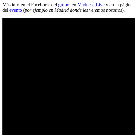
Más info en el Facebook del
grupo
, en
Madness Live
y en la página
del
evento
(
por ejemplo en Madrid donde les veremos nosotros
).