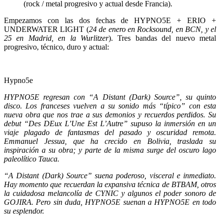
(rock / metal progresivo y actual desde Francia).
Empezamos con las dos fechas de HYPNO5E + ERIO +
UNDERWATER LIGHT (
24 de enero en Rocksound, en BCN, y el
25 en Madrid, en la Wurlitzer
). Tres bandas del nuevo metal
progresivo, técnico, duro y actual:
Hypno5e
HYPNO5E regresan con “A Distant (Dark) Source”, su quinto
disco. Los franceses vuelven a su sonido más “típico” con esta
nueva obra que nos trae a sus demonios y recuerdos perdidos. Su
debut “Des DEux L’Une Est L’Autre” supuso la inmersión en un
viaje plagado de fantasmas del pasado y oscuridad remota.
Emmanuel Jessua, que ha crecido en Bolivia, traslada su
inspiración a su obra; y parte de la misma surge del oscuro lago
paleolítico Tauca.
“A Distant (Dark) Source” suena poderoso, visceral e inmediato.
Hay momento que recuerdan la expansiva técnica de BTBAM, otros
la cuidadosa melancolía de CYNIC y algunos el poder sonoro de
GOJIRA. Pero sin duda, HYPNO5E suenan a HYPNO5E en todo
su esplendor.