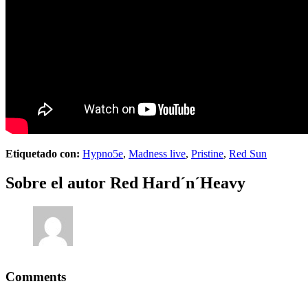
Etiquetado con:
Hypno5e
,
Madness live
,
Pristine
,
Red Sun
Sobre el autor
Red Hard´n´Heavy
Comments