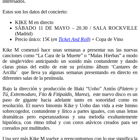
interesados.
Estos son los datos del concierto:
KIKE M en directo
SÁBADO 11 DE MAYO – 20.30 / SALA ROCKVILLE
(Madrid)
Precio único: 15€ (
en
Ticket And Roll
) + Copa de Vino
Kike M comenzó hace unas semanas a presentar sus las nuevas
canciones como “La Cara de la Muerte” o “Malas Hierbas” a modo
de single/video anticipando un sonido más contundente y dando
claras pistas del estilo de este su próximo álbum ‘Cantares de
Arcilla’ que lleva ya algunas semanas presentando en directo en
diferentes salas de la península.
Bajo la dirección y producción de Iñaki “Uoho” Antón (
Platero y
Tú, Extremoduro, Fito & Fitipaldis, Marea
), este nuevo disco es un
paso de gigante hacia adelante tanto en sonoridad como en
resolución. El nuevo binomio Kike y Uoho dan vida a este himno
sobrecogedor, contundente y lírico a partes iguales, con unas letras
dramáticas pero esperanzadoras y una melodía exultantemente
hipnótica, con ritmo tribal y con coros atávicos creados para ser
coreados por multitudes.
Una vez más Kike M vuelve a reencontrarnos con lo que significa la