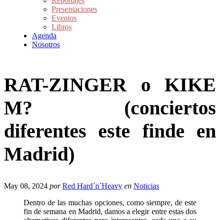
Reportajes
Presentaciones
Eventos
Libros
Agenda
Nosotros
RAT-ZINGER o KIKE
M? (conciertos
diferentes este finde en
Madrid)
May 08, 2024
por
Red Hard´n´Heavy
en
Noticias
Dentro de las muchas opciones, como siempre, de este
fin de semana en Madrid, damos a elegir entre estas dos