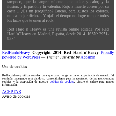
tampoco, que la sangre caliente tiene color y calor, y la
ilusión, y la pasión y la valentía. Rojo a muerte corren por su
casta… ¿Es un jeroglífico? Bueno, para gustos los colores,
nunca mejor dicho… Y ojalá el tiempo no logre romper todos
los lazos que te unen al rock.
Red Hard n Heavy es una revista online editada Por Red
Hard´n´Heavy en Madrid, España, desde 2014. ISSN: 2951-
9284
RedHardnHeavy
Copyright 2014 Red Hard´n´Heavy
Proudly
powered by WordPress
—
Theme: JustWrite by
Acosmin
Uso de cookies
Redhardnheavy utiliza cookies para que usted tenga la mejor experiencia de usuario. Si
continúa navegando está dando su consentimiento para la aceptación de las mencionadas
cookies y la aceptación de nuestra
política de cookies
, pinche el enlace para mayor
información.
ACEPTAR
Aviso de cookies