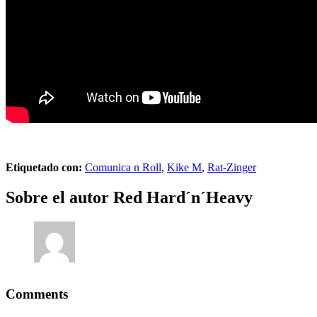
Etiquetado con:
Comunica n Roll
,
Kike M
,
Rat-Zinger
Sobre el autor
Red Hard´n´Heavy
Comments