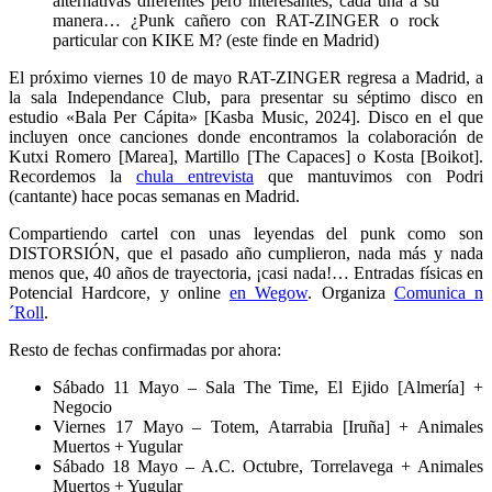
alternativas diferentes pero interesantes, cada una a su
manera… ¿Punk cañero con RAT-ZINGER o rock
particular con KIKE M? (este finde en Madrid)
El próximo viernes 10 de mayo RAT-ZINGER regresa a Madrid, a
la sala Independance Club, para presentar su séptimo disco en
estudio «Bala Per Cápita» [Kasba Music, 2024]. Disco en el que
incluyen once canciones donde encontramos la colaboración de
Kutxi Romero [Marea], Martillo [The Capaces] o Kosta [Boikot].
Recordemos la
chula entrevista
que mantuvimos con Podri
(cantante) hace pocas semanas en Madrid.
Compartiendo cartel con unas leyendas del punk como son
DISTORSIÓN, que el pasado año cumplieron, nada más y nada
menos que, 40 años de trayectoria, ¡casi nada!… Entradas físicas en
Potencial Hardcore, y online
en Wegow
. Organiza
Comunica n
´Roll
.
Resto de fechas confirmadas por ahora:
Sábado 11 Mayo – Sala The Time, El Ejido [Almería] +
Negocio
Viernes 17 Mayo – Totem, Atarrabia [Iruña] + Animales
Muertos + Yugular
Sábado 18 Mayo – A.C. Octubre, Torrelavega + Animales
Muertos + Yugular