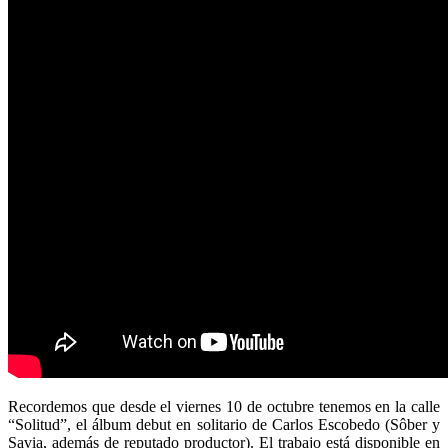
Recordemos que desde el viernes 10 de octubre tenemos en la calle
“Solitud”, el álbum debut en solitario de Carlos Escobedo (Sôber y
Savia, además de reputado productor). El trabajo está disponible en