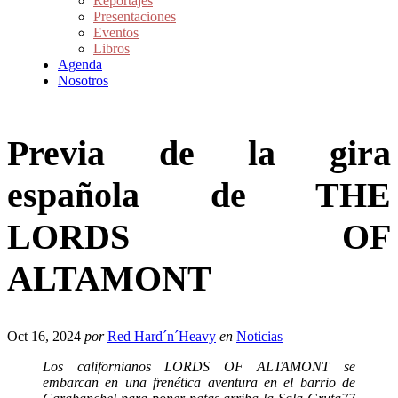
Reportajes
Presentaciones
Eventos
Libros
Agenda
Nosotros
Previa de la gira
española de THE
LORDS OF
ALTAMONT
Oct 16, 2024
por
Red Hard´n´Heavy
en
Noticias
Los californianos LORDS OF ALTAMONT se
embarcan en una frenética aventura en el barrio de