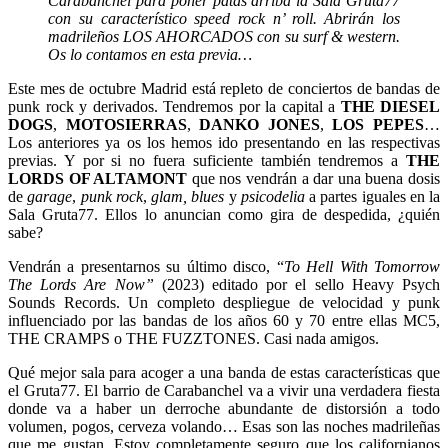
Carabanchel para poner patas arriba la Sala Gruta77
con su característico speed rock n’ roll. Abrirán los
madrileños LOS AHORCADOS con su surf & western.
Os lo contamos en esta previa…
Este mes de octubre Madrid está repleto de conciertos de bandas de
punk rock y derivados. Tendremos por la capital a
THE
DIESEL
DOGS
,
MOTOSIERRAS
,
DANKO
JONES
,
LOS
PEPES
…
Los anteriores ya os los hemos ido presentando en las respectivas
previas. Y por si no fuera suficiente también tendremos a
THE
LORDS OF ALTAMONT
que nos vendrán a dar una buena dosis
de
garage
,
punk rock
,
glam, blues
y
psicodelia
a partes iguales en la
Sala Gruta77. Ellos lo anuncian como gira de despedida, ¿quién
sabe?
Vendrán a presentarnos su último disco, “
To Hell With Tomorrow
The Lords Are Now”
(2023) editado por el sello Heavy Psych
Sounds Records. Un completo despliegue de velocidad y punk
influenciado por las bandas de los años 60 y 70 entre ellas MC5,
THE CRAMPS o THE FUZZTONES. Casi nada amigos.
Qué mejor sala para acoger a una banda de estas características que
el Gruta77. El barrio de Carabanchel va a vivir una verdadera fiesta
donde va a haber un derroche abundante de distorsión a todo
volumen, pogos, cerveza volando… Esas son las noches madrileñas
que me gustan. Estoy completamente seguro que los californianos