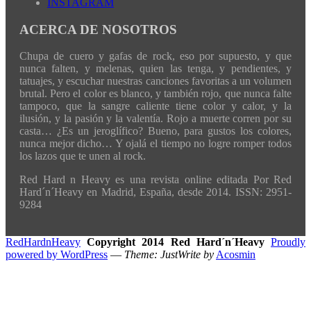
INSTAGRAM
ACERCA DE NOSOTROS
Chupa de cuero y gafas de rock, eso por supuesto, y que
nunca falten, y melenas, quien las tenga, y pendientes, y
tatuajes, y escuchar nuestras canciones favoritas a un volumen
brutal. Pero el color es blanco, y también rojo, que nunca falte
tampoco, que la sangre caliente tiene color y calor, y la
ilusión, y la pasión y la valentía. Rojo a muerte corren por su
casta… ¿Es un jeroglífico? Bueno, para gustos los colores,
nunca mejor dicho… Y ojalá el tiempo no logre romper todos
los lazos que te unen al rock.
Red Hard n Heavy es una revista online editada Por Red
Hard´n´Heavy en Madrid, España, desde 2014. ISSN: 2951-
9284
RedHardnHeavy
Copyright 2014 Red Hard´n´Heavy
Proudly
powered by WordPress
—
Theme: JustWrite by
Acosmin