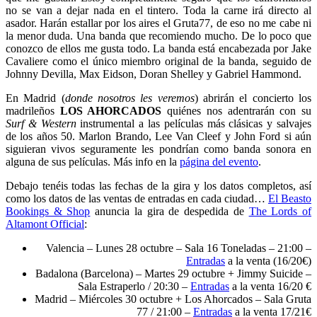
no se van a dejar nada en el tintero. Toda la carne irá directo al
asador. Harán estallar por los aires el Gruta77, de eso no me cabe ni
la menor duda. Una banda que recomiendo mucho. De lo poco que
conozco de ellos me gusta todo. La banda está encabezada por Jake
Cavaliere como el único miembro original de la banda, seguido de
Johnny Devilla, Max Eidson, Doran Shelley y Gabriel Hammond.
En Madrid (
donde nosotros les veremos
) abrirán el concierto los
madrileños
LOS AHORCADOS
quiénes nos adentrarán con su
Surf & Western
instrumental a las películas más clásicas y salvajes
de los años 50. Marlon Brando, Lee Van Cleef y John Ford si aún
siguieran vivos seguramente les pondrían como banda sonora en
alguna de sus películas. Más info en la
página del evento
.
Debajo tenéis todas las fechas de la gira y los datos completos, así
como los datos de las ventas de entradas en cada ciudad…
El Beasto
Bookings & Shop
anuncia la gira de despedida de
The Lords of
Altamont Official
:
Valencia – Lunes 28 octubre – Sala 16 Toneladas – 21:00 –
Entradas
a la venta (16/20€)
Badalona (Barcelona) – Martes 29 octubre + Jimmy Suicide –
Sala Estraperlo / 20:30 –
Entradas
a la venta 16/20 €
Madrid – Miércoles 30 octubre + Los Ahorcados – Sala Gruta
77 / 21:00 –
Entradas
a la venta 17/21€