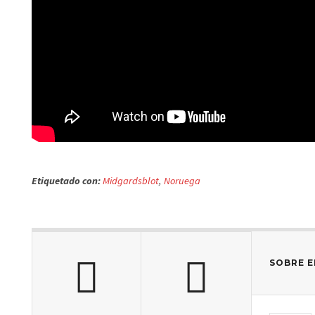
Etiquetado con:
Midgardsblot
,
Noruega
SOBRE E