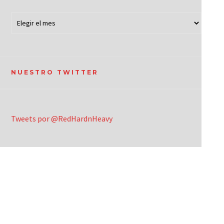
NUESTRO TWITTER
Tweets por @RedHardnHeavy