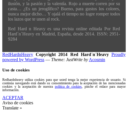
ilusión, y la pasión y la valentía. Rojo a muerte corren por su
casta… ¿Es un jeroglífico? Bueno, para gustos los colores,
nunca mejor dicho… Y ojalá el tiempo no logre romper todos
los lazos que te unen al rock.
Red Hard n Heavy es una revista online editada Por Red
Hard´n´Heavy en Madrid, España, desde 2014. ISSN: 2951-
9284
RedHardnHeavy
Copyright 2014 Red Hard´n´Heavy
Proudly
powered by WordPress
—
Theme: JustWrite by
Acosmin
Uso de cookies
Redhardnheavy utiliza cookies para que usted tenga la mejor experiencia de usuario. Si
continúa navegando está dando su consentimiento para la aceptación de las mencionadas
cookies y la aceptación de nuestra
política de cookies
, pinche el enlace para mayor
información.
ACEPTAR
Aviso de cookies
Translate »