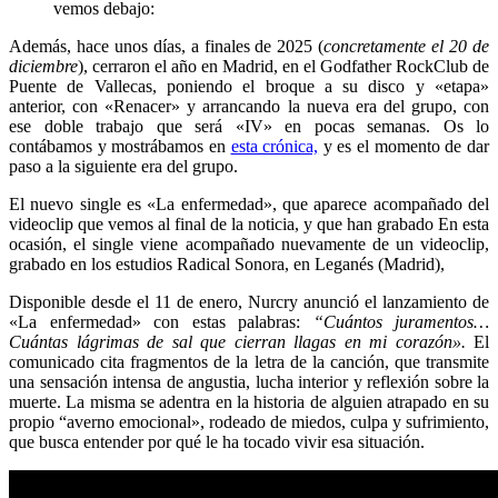
vemos debajo:
Además, hace unos días, a finales de 2025 (
concretamente el 20 de
diciembre
), cerraron el año en Madrid, en el Godfather RockClub de
Puente de Vallecas, poniendo el broque a su disco y «etapa»
anterior, con «Renacer» y arrancando la nueva era del grupo, con
ese doble trabajo que será «IV» en pocas semanas. Os lo
contábamos y mostrábamos en
esta crónica,
y es el momento de dar
paso a la siguiente era del grupo.
El nuevo single es «La enfermedad», que aparece acompañado del
videoclip que vemos al final de la noticia, y que han grabado En esta
ocasión, el single viene acompañado nuevamente de un videoclip,
grabado en los estudios Radical Sonora, en Leganés (Madrid),
Disponible desde el 11 de enero, Nurcry anunció el lanzamiento de
«La enfermedad» con estas palabras:
“Cuántos juramentos…
Cuántas lágrimas de sal que cierran llagas en mi corazón».
El
comunicado cita fragmentos de la letra de la canción, que transmite
una sensación intensa de angustia, lucha interior y reflexión sobre la
muerte. La misma se adentra en la historia de alguien atrapado en su
propio “averno emocional», rodeado de miedos, culpa y sufrimiento,
que busca entender por qué le ha tocado vivir esa situación.