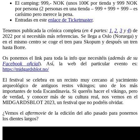
El camping: 999,- NOK (unos 100€ por tienda y 999 NOK
por persona (2 personas en una tienda – 999 + 999 + 999 – es
carísimo pero merece la pena.
Entradas en este
enlace de Ticketmaster
.
Tenemos publicada la crónica completa (
en 4 partes:
1
,
2
,
3
y
4
) de
2022 por si necesitáis más referencias. Se llega a Oslo (Noruega) y
en el mismo centro se coge el tren para Skopum y después un tren
hasta Borre.
Os ponemos el link para toda la info que necesitéis (
además de su
Facebook oficial
). Así, la web del particular evento es:
https://midgardsblot.no/
El festival se celebra en un recinto muy cercano al yacimiento
arqueológico de antiguos restos vikingos; uno de los más
importantes de toda Escandinavia. Si queréis hacer el vikingo, pero
de verdad, y conocer más de su cultura real, nos vemos en el
MIDGARDSBLOT 2023, un festival que no podréis olvidar.
¿Vemos el
aftermovie
de la edición del año pasado para ponernos
los dientes largos?