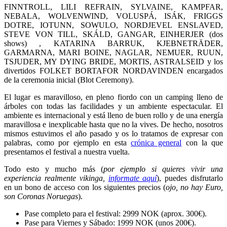
FINNTROLL, LILI REFRAIN, SYLVAINE, KAMPFAR,
NEBALA, WOLVENWIND, VOLUSPÁ, ISÁK, FRIGGS
DOTRE, IOTUNN, SOWULO, NORDJEVEL ENSLAVED,
STEVE VON TILL, SKÁLD, GANGAR, EINHERJER (dos
shows) , KATARINA BARRUK, KJEBNETRÄDER,
GARMARNA, MARI BOINE, NAGLAR, NEMUER, RUUN,
TSJUDER, MY DYING BRIDE, MORTIS, ASTRALSEID y los
divertidos FOLKET BORTAFOR NORDAVINDEN encargados
de la ceremonia inicial (Blot Ceremony).
El lugar es maravilloso, en pleno fiordo con un camping lleno de
árboles con todas las facilidades y un ambiente espectacular. El
ambiente es internacional y está lleno de buen rollo y de una energía
maravillosa e inexplicable hasta que no la vives. De hecho, nosotros
mismos estuvimos el año pasado y os lo tratamos de expresar con
palabras, como por ejemplo en esta
crónica general
con la que
presentamos el festival a nuestra vuelta.
Todo esto y mucho más (
por ejemplo si quieres vivir una
experiencia realmente vikinga,
informate aquí
), puedes disfrutarlo
en un bono de acceso con los siguientes precios (
ojo, no hay Euro,
son Coronas Noruegas
).
Pase completo para el festival: 2999 NOK (aprox. 300€).
Pase para Viernes y Sábado: 1999 NOK (unos 200€).