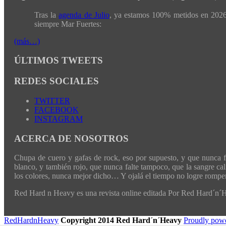
Tras la
agenda de Julio
, ya estamos 100% metidos en 2026 
siempre Mar Fuertes:
(más…)
ÚLTIMOS TWEETS
REDES SOCIALES
TWITTER
FACEBOOK
INSTAGRAM
ACERCA DE NOSOTROS
Chupa de cuero y gafas de rock, eso por supuesto, y que nunca fal
blanco, y también rojo, que nunca falte tampoco, que la sangre cali
los colores, nunca mejor dicho… Y ojalá el tiempo no logre romper 
Red Hard n Heavy es una revista online editada Por Red Hard´n
RedHardnHeavy
Copyright 2014 Red Hard´n´Heavy
Proudly pow