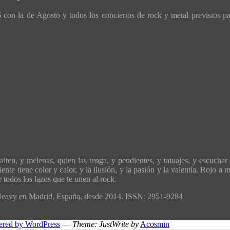
con la de Agosto y todos los conciertos de rock y metal previstos p
ten, y melenas, quien las tenga, y pendientes, y tatuajes, y escuchar 
ente tiene color y calor, y la ilusión, y la pasión y la valentía. Rojo 
todos los lazos que te unen al rock.
´Heavy en Madrid, España, desde 2014. ISSN: 2951-9284
ered by WordPress
—
Theme: JustWrite by
Acosmin