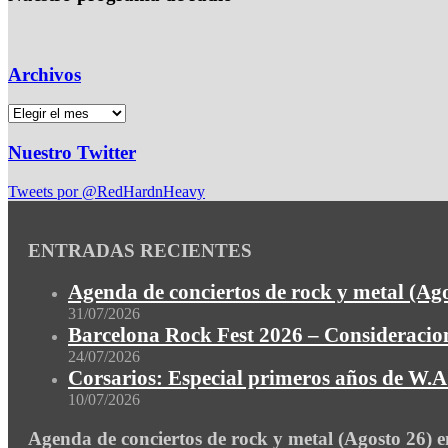
Archivos
Nuestro Twitter
Tweets por @RedHardnHeavy
ENTRADAS RECIENTES
Agenda de conciertos de rock y metal (Ag
31/07/2026
Barcelona Rock Fest 2026 – Consideracion
24/07/2026
Corsarios: Especial primeros años de W.A.
10/07/2026
Agenda de conciertos de rock y metal (Agosto 26) 