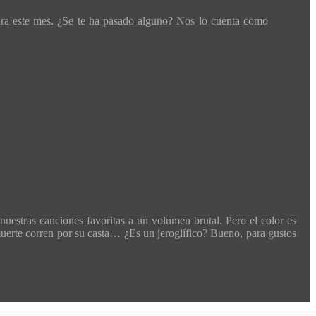
ara este mes. ¿Se te ha pasado alguno? Nos lo cuenta como
nuestras canciones favoritas a un volumen brutal. Pero el color es
a muerte corren por su casta… ¿Es un jeroglífico? Bueno, para gustos