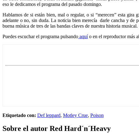
eso le dedicamos el programa del pasado domingo.
Hablamos de si están bien, mal o regular, o si “merecen” esta gira g
adelante o no, sin duda. La noticia bien merecía darle cancha y de p
buena música de tres de las bandas claves de nuestra historia musical.
Puedes escuchar el programa pulsando
aquí
o en el reproductor más a
Etiquetado con:
Def leppard
,
Motley Crue
,
Poison
Sobre el autor
Red Hard´n´Heavy