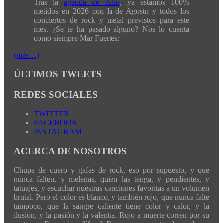
Tras la
agenda de Julio
, ya estamos 100%
metidos en 2026 con la de Agosto y todos los
conciertos de rock y metal previstos para este
mes. ¿Se te ha pasado alguno? Nos lo cuenta
como siempre Mar Fuertes:
(más…)
ÚLTIMOS TWEETS
REDES SOCIALES
TWITTER
FACEBOOK
INSTAGRAM
ACERCA DE NOSOTROS
Chupa de cuero y gafas de rock, eso por supuesto, y que
nunca falten, y melenas, quien las tenga, y pendientes, y
tatuajes, y escuchar nuestras canciones favoritas a un volumen
brutal. Pero el color es blanco, y también rojo, que nunca falte
tampoco, que la sangre caliente tiene color y calor, y la
ilusión, y la pasión y la valentía. Rojo a muerte corren por su