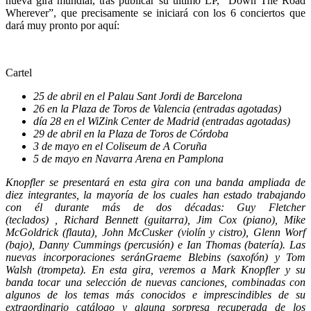
nueva gira mundial, tras publicar su último LP, “Down The Road
Wherever”, que precisamente se iniciará con los 6 conciertos que
dará muy pronto por aquí:
Cartel
25 de abril en el Palau Sant Jordi de Barcelona
26 en la Plaza de Toros de Valencia (entradas agotadas)
día 28 en el WiZink Center de Madrid (entradas agotadas)
29 de abril en la Plaza de Toros de Córdoba
3 de mayo en el Coliseum de A Coruña
5 de mayo en Navarra Arena en Pamplona
Knopfler se presentará en esta gira con una banda ampliada de
diez integrantes, la mayoría de los cuales han estado trabajando
con él durante más de dos décadas: Guy Fletcher
(teclados) , Richard Bennett (guitarra), Jim Cox (piano), Mike
McGoldrick (flauta), John McCusker (violín y cistro), Glenn Worf
(bajo), Danny Cummings (percusión) e Ian Thomas (batería). Las
nuevas incorporaciones seránGraeme Blebins (saxofón) y Tom
Walsh (trompeta). En esta gira, veremos a Mark Knopfler y su
banda tocar una selección de nuevas canciones, combinadas con
algunos de los temas más conocidos e imprescindibles de su
extraordinario catálogo y alguna sorpresa recuperada de los