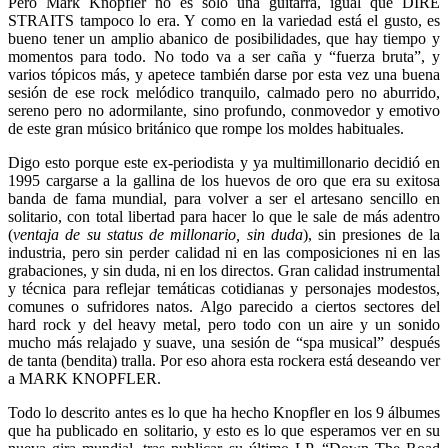
Pero Mark Knopfler no es solo una guitarra, igual que DIRE
STRAITS tampoco lo era. Y como en la variedad está el gusto, es
bueno tener un amplio abanico de posibilidades, que hay tiempo y
momentos para todo. No todo va a ser caña y “fuerza bruta”, y
varios tópicos más, y apetece también darse por esta vez una buena
sesión de ese rock melódico tranquilo, calmado pero no aburrido,
sereno pero no adormilante, sino profundo, conmovedor y emotivo
de este gran músico británico que rompe los moldes habituales.
Digo esto porque este ex-periodista y ya multimillonario decidió en
1995 cargarse a la gallina de los huevos de oro que era su exitosa
banda de fama mundial, para volver a ser el artesano sencillo en
solitario, con total libertad para hacer lo que le sale de más adentro
(
ventaja de su status de millonario, sin duda
), sin presiones de la
industria, pero sin perder calidad ni en las composiciones ni en las
grabaciones, y sin duda, ni en los directos. Gran calidad instrumental
y técnica para reflejar temáticas cotidianas y personajes modestos,
comunes o sufridores natos. Algo parecido a ciertos sectores del
hard rock y del heavy metal, pero todo con un aire y un sonido
mucho más relajado y suave, una sesión de “spa musical” después
de tanta (bendita) tralla. Por eso ahora esta rockera está deseando ver
a MARK KNOPFLER.
Todo lo descrito antes es lo que ha hecho Knopfler en los 9 álbumes
que ha publicado en solitario, y esto es lo que esperamos ver en su