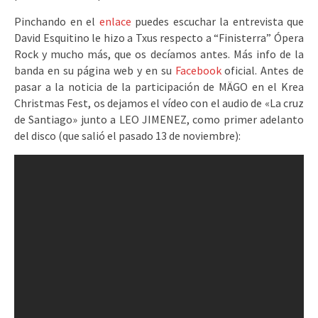
Pinchando en el
enlace
puedes escuchar la entrevista que
David Esquitino le hizo a Txus respecto a “Finisterra” Ópera
Rock y mucho más, que os decíamos antes. Más info de la
banda en su página web y en su
Facebook
oficial. Antes de
pasar a la noticia de la participación de MÄGO en el Krea
Christmas Fest, os dejamos el vídeo con el audio de «La cruz
de Santiago» junto a LEO JIMENEZ, como primer adelanto
del disco (que salió el pasado 13 de noviembre):