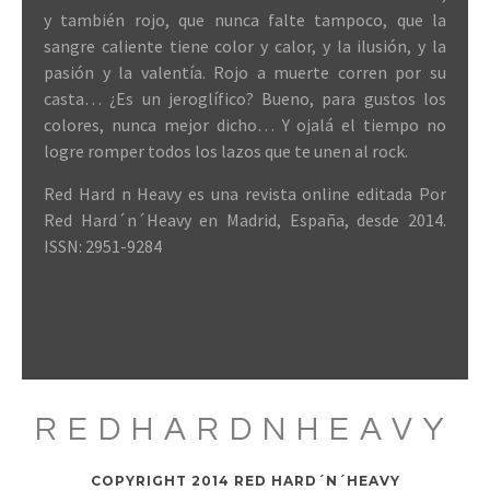
y también rojo, que nunca falte tampoco, que la
sangre caliente tiene color y calor, y la ilusión, y la
pasión y la valentía. Rojo a muerte corren por su
casta… ¿Es un jeroglífico? Bueno, para gustos los
colores, nunca mejor dicho… Y ojalá el tiempo no
logre romper todos los lazos que te unen al rock.
Red Hard n Heavy es una revista online editada Por
Red Hard´n´Heavy en Madrid, España, desde 2014.
ISSN: 2951-9284
REDHARDNHEAVY
COPYRIGHT 2014 RED HARD´N´HEAVY