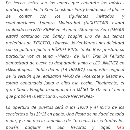
De hecho, éstos son los temas que cantarán los músicos
participantes: En la Krea Christmas Party tendremos el placer
de contar con los siguientes invitados y
colaboraciones. Lorenzo Mutiozabal (NIGHTFEAR) estará
cantando con EASY RIDER en el tema «Stranger». Zeta (MÄGO)
estará cantando con Danny Vaughn uno de sus temas
preferidos de TYKETTO, «Wings». Javier Vargas nos deleitará
con su guitarra junto a BÜRDEL KING. Tanke Ruiz prestará su
particular voz al tema «Miedo» de KHY. Txus Di Fellatio
demostrará de nuevo su desparpajo junto a LEO JIMENEZ en
«Misantropía». Pablo Perea (LA TRAMPA) compositor original
de la versión que realizaron MÄGO de «Acercate y Bésame»,
estará cantandola junto a ellos esa noche. Finalmente, el
gran Danny Vaughn acompañará a MÄGO DE OZ en el tema
que grabó en «Celtic Land», «Love Nerver Dies»
La apertura de puertas será a las 19:00 y el inicio de los
conciertos a las 19:15 en punto. Una fiesta de navidad en toda
regla, y a un precio simbólico de 10 euros. Las entradas las
podéis adquirir en Sun Records y aquí:
Red