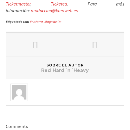
Ticketmaster
,
Ticketea
. Para más
información:
produccion@kreaweb.es
Etiquetado con:
finisterra
,
Mago de Öz
SOBRE EL AUTOR
Red Hard´n´Heavy
Comments