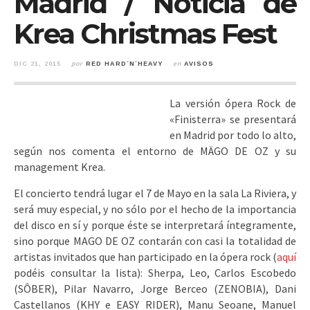
Madrid / Noticia de
Krea Christmas Fest
DIC 21, 2015
por
RED HARD´N´HEAVY
en
AVISOS
La versión ópera Rock de
«Finisterra» se presentará
en Madrid por todo lo alto,
según nos comenta el entorno de MÄGO DE OZ y su
management Krea.
El concierto tendrá lugar el 7 de Mayo en la sala La Riviera, y
será muy especial, y no sólo por el hecho de la importancia
del disco en sí y porque éste se interpretará íntegramente,
sino porque MAGO DE OZ contarán con casi la totalidad de
artistas invitados que han participado en la ópera rock (
aquí
podéis consultar la lista): Sherpa, Leo, Carlos Escobedo
(SÔBER), Pilar Navarro, Jorge Berceo (ZENOBIA), Dani
Castellanos (KHY e EASY RIDER), Manu Seoane, Manuel