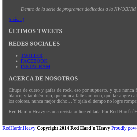
Dentro de la serie de programas dedicados a la NWOBHM de
(más…)
ÚLTIMOS TWEETS
REDES SOCIALES
TWITTER
FACEBOOK
INSTAGRAM
ACERCA DE NOSOTROS
Chupa de cuero y gafas de rock, eso por supuesto, y que nunca fal
blanco, y también rojo, que nunca falte tampoco, que la sangre cali
los colores, nunca mejor dicho… Y ojalá el tiempo no logre romper 
Red Hard n Heavy es una revista online editada Por Red Hard´n
RedHardnHeavy
Copyright 2014 Red Hard´n´Heavy
Proudly pow