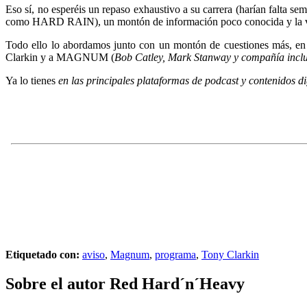
Eso sí, no esperéis un repaso exhaustivo a su carrera (harían falta se
como HARD RAIN), un montón de información poco conocida y la visión
Todo ello lo abordamos junto con un montón de cuestiones más, e
Clarkin y a MAGNUM (
Bob Catley, Mark Stanway y compañía inclu
Ya lo tienes
en las principales plataformas de podcast y contenidos d
Etiquetado con:
aviso
,
Magnum
,
programa
,
Tony Clarkin
Sobre el autor
Red Hard´n´Heavy