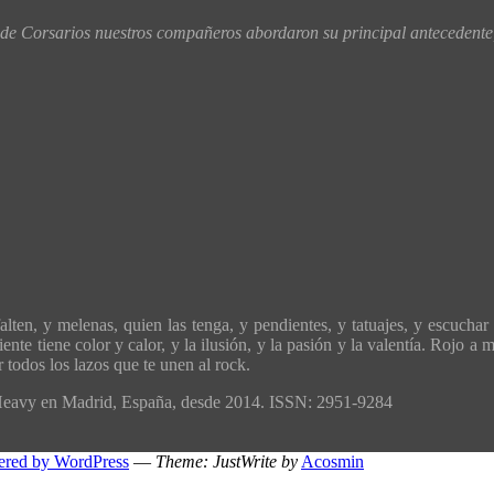
 Corsarios nuestros compañeros abordaron su principal antecedente,
ten, y melenas, quien las tenga, y pendientes, y tatuajes, y escuchar 
ente tiene color y calor, y la ilusión, y la pasión y la valentía. Rojo 
todos los lazos que te unen al rock.
´Heavy en Madrid, España, desde 2014. ISSN: 2951-9284
ered by WordPress
—
Theme: JustWrite by
Acosmin