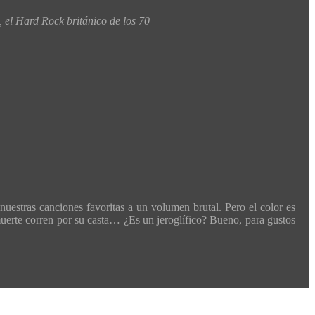
 el Hard Rock británico de los 70
nuestras canciones favoritas a un volumen brutal. Pero el color es
a muerte corren por su casta… ¿Es un jeroglífico? Bueno, para gustos