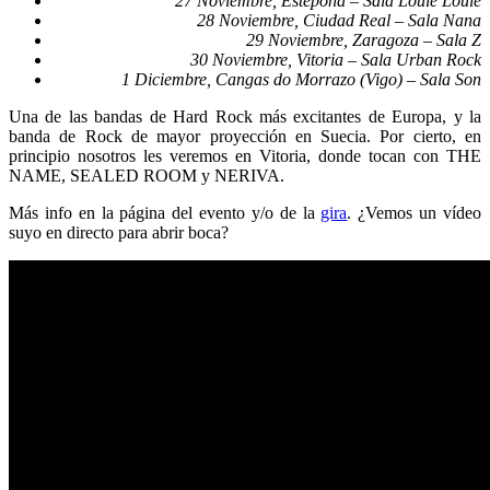
27 Noviembre, Estepona – Sala Louie Louie
28 Noviembre, Ciudad Real – Sala Nana
29 Noviembre, Zaragoza – Sala Z
30 Noviembre, Vitoria – Sala Urban Rock
1 Diciembre, Cangas do Morrazo (Vigo) – Sala Son
Una de las bandas de Hard Rock más excitantes de Europa, y la
banda de Rock de mayor proyección en Suecia. Por cierto, en
principio nosotros les veremos en Vitoria, donde tocan con THE
NAME, SEALED ROOM y NERIVA.
Más info en la página del evento y/o de la
gira
. ¿Vemos un vídeo
suyo en directo para abrir boca?