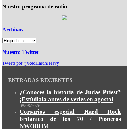
Nuestro programa de radio
Archivos
Nuestro Twitter
Tweets por @RedHardnHeavy
ENTRADAS RECIENTES
¿Conoces la historia de Judas Priest?
¡Estúdiala antes de verles en agosto!
08/08/2026
Corsarios especial Hard Rock
británico de los 70 / Pioneros
NWOBHM