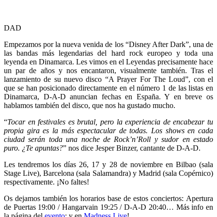
DAD
Empezamos por la nueva venida de los “Disney After Dark”, una de
las bandas más legendarias del hard rock europeo y toda una
leyenda en Dinamarca. Les vimos en el Leyendas precisamente hace
un par de años y nos encantaron, visualmente también. Tras el
lanzamiento de su nuevo disco “A Prayer For The Loud”, con el
que se han posicionado directamente en el número 1 de las listas en
Dinamarca, D-A-D anuncian fechas en España. Y en breve os
hablamos también del disco, que nos ha gustado mucho.
“
Tocar en festivales es brutal, pero la experiencia de encabezar tu
propia gira es la más espectacular de todas. Los shows en cada
ciudad serán toda una noche de Rock’n’Roll y sudor en estado
puro. ¿Te apuntas?
” nos dice Jesper Binzer, cantante de D-A-D.
Les tendremos los días 26, 17 y 28 de noviembre en Bilbao (sala
Stage Live), Barcelona (sala Salamandra) y Madrid (sala Copérnico)
respectivamente. ¡No faltes!
Os dejamos también los horarios base de estos conciertos: Apertura
de Puertas 19:00 / Hangarvain 19:25 / D-A-D 20:40… Más info en
la página del
evento
; y en
Madness Live
!