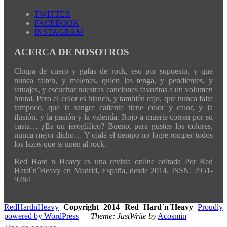
TWITTER
FACEBOOK
INSTAGRAM
ACERCA DE NOSOTROS
Chupa de cuero y gafas de rock, eso por supuesto, y que
nunca falten, y melenas, quien las tenga, y pendientes, y
tatuajes, y escuchar nuestras canciones favoritas a un volumen
brutal. Pero el color es blanco, y también rojo, que nunca falte
tampoco, que la sangre caliente tiene color y calor, y la
ilusión, y la pasión y la valentía. Rojo a muerte corren por su
casta… ¿Es un jeroglífico? Bueno, para gustos los colores,
nunca mejor dicho… Y ojalá el tiempo no logre romper todos
los lazos que te unen al rock.
Red Hard n Heavy es una revista online editada Por Red
Hard´n´Heavy en Madrid, España, desde 2014. ISSN: 2951-
9284
RedHardnHeavy
Copyright 2014 Red Hard´n´Heavy
Proudly
powered by WordPress
—
Theme: JustWrite by
Acosmin