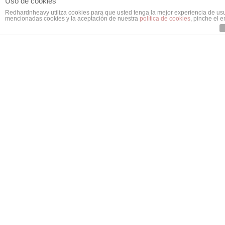
Uso de cookies
Redhardnheavy utiliza cookies para que usted tenga la mejor experiencia de us
mencionadas cookies y la aceptación de nuestra
política de cookies
, pinche el 