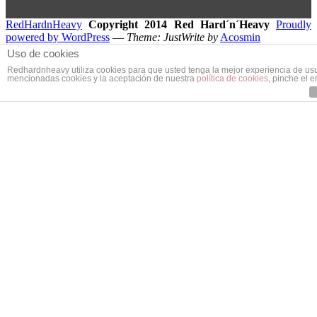
RedHardnHeavy
Copyright 2014 Red Hard´n´Heavy
Proudly
powered by WordPress
—
Theme: JustWrite by
Acosmin
Translate »
Uso de cookies
Redhardnheavy utiliza cookies para que usted tenga la mejor experiencia de us
mencionadas cookies y la aceptación de nuestra
política de cookies
, pinche el 