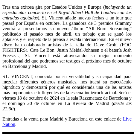
Tras una exitosa gira por Estados Unidos y Europa (
incluyendo un
espectacular concierto en el Royal Albert Hall de Londres con las
entradas agotadas
), St. Vincent añade nuevas fechas a un tour que
pasará por España en octubre. La ganadora de 3 premios Grammy
vendrá a presentarnos su nuevo álbum “All Born Screaming”
publicado el pasado mes de abril, un trabajo que se ganó los
aplausos y el respeto de la prensa a escala internacional. En el nuevo
disco han colaborado artistas de la talla de Dave Grohl (FOO
FIGHTERS), Cate Le Bon, Justin Meldal-Johnsen o el batería Josh
Freese…, St. Vincent está atravesando su mejor momento
profesional del que podremos ser testigos el próximo mes de octubre
en Barcelona y Madrid.
ST. VINCENT, conocida por su versatilidad y su capacidad para
mezclar diferentes géneros musicales, nos traerá su espectáculo
hipnótico y demostrará por qué es considerada una de las artistas
más importantes e influyentes de la escena indie/rock actual. Será el
viernes 18 de octubre de 2024 en la sala Razzmatazz de Barcelona y
el domingo 20 de octubre en La Riviera de Madrid (
desde las
21:00
).
Entradas a la venta para Madrid y Barcelona en este enlace de
Live
Nation
.