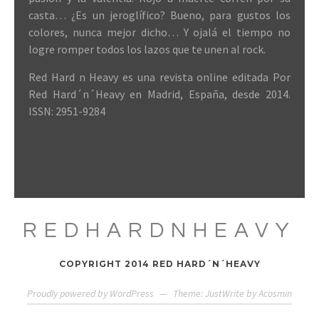
casta… ¿Es un jeroglífico? Bueno, para gustos los
colores, nunca mejor dicho… Y ojalá el tiempo no
logre romper todos los lazos que te unen al rock.
Red Hard n Heavy es una revista online editada Por
Red Hard´n´Heavy en Madrid, España, desde 2014.
ISSN: 2951-9284
REDHARDNHEAVY
COPYRIGHT 2014 RED HARD´N´HEAVY
Proudly powered by WordPress
—
Theme: JustWrite by
Acosmin