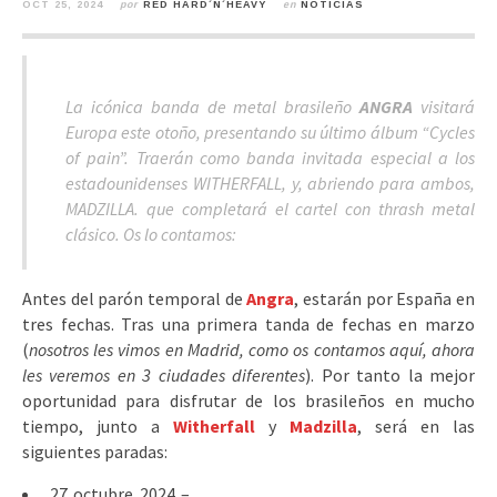
OCT 25, 2024
por
RED HARD´N´HEAVY
en
NOTICIAS
La icónica banda de metal brasileño
ANGRA
visitará
Europa este otoño, presentando su último álbum “Cycles
of pain”. Traerán como banda invitada especial a los
estadounidenses WITHERFALL, y, abriendo para ambos,
MADZILLA. que completará el cartel con thrash metal
clásico. Os lo contamos:
Antes del parón temporal de
Angra
, estarán por España en
tres fechas. Tras una primera tanda de fechas en marzo
(
nosotros les vimos en Madrid, como os contamos aquí, ahora
les veremos en 3 ciudades diferentes
). Por tanto la mejor
oportunidad para disfrutar de los brasileños en mucho
tiempo, junto a
Witherfall
y
Madzilla
, será en las
siguientes paradas:
27 octubre 2024 –