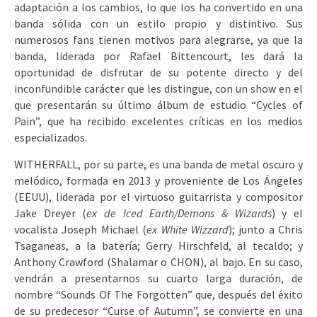
adaptación a los cambios, lo que los ha convertido en una
banda sólida con un estilo propio y distintivo. Sus
numerosos fans tienen motivos para alegrarse, ya que la
banda, liderada por Rafael Bittencourt, les dará la
oportunidad de disfrutar de su potente directo y del
inconfundible carácter que les distingue, con un show en el
que presentarán su último álbum de estudio “Cycles of
Pain”, que ha recibido excelentes críticas en los medios
especializados.
WITHERFALL, por su parte, es una banda de metal oscuro y
melódico, formada en 2013 y proveniente de Los Ángeles
(EEUU), liderada por el virtuoso guitarrista y compositor
Jake Dreyer (
ex de Iced Earth/Demons & Wizards
) y el
vocalista Joseph Michael (
ex White Wizzard
); junto a Chris
Tsaganeas, a la batería; Gerry Hirschfeld, al tecaldo; y
Anthony Crawford (Shalamar o CHON), al bajo. En su caso,
vendrán a presentarnos su cuarto larga duración, de
nombre “Sounds Of The Forgotten” que, después del éxito
de su predecesor “Curse of Autumn”, se convierte en una