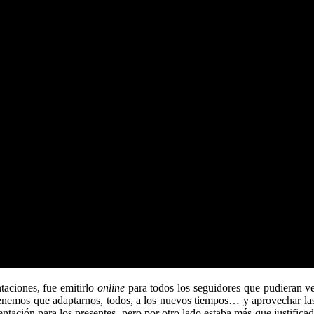
aciones, fue emitirlo
online
para todos los seguidores que pudieran ver
enemos que adaptarnos, todos, a los nuevos tiempos… y aprovechar las
ación para los presentes, pero por otro lado estaba más que justificado