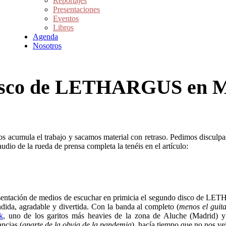
Reportajes
Presentaciones
Eventos
Libros
Agenda
Nosotros
 disco de LETHARGUS en 
e nos acumula el trabajo y sacamos material con retraso. Pedimos discu
dio de la rueda de prensa completa la tenéis en el artículo:
resentación de medios de escuchar en primicia el segundo disco de LE
dida, agradable y divertida. Con la banda al completo (
menos el guita
k
, uno de los garitos más heavies de la zona de Aluche (Madrid) y 
ncias (
aparte de la obvia de la pandemia
), hacía tiempo que no nos v