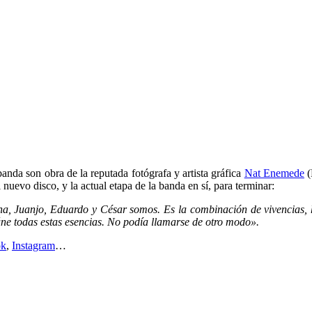
banda son obra de la reputada fotógrafa y artista gráfica
Nat Enemede
(
disco, y la actual etapa de la banda en sí, para terminar:
uanjo, Eduardo y César somos. Es la combinación de vivencias, histo
úne todas estas esencias. No podía llamarse de otro modo».
ok
,
Instagram
…