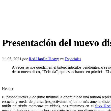
Presentación del nuevo
Jul 05, 2021
por
Red Hard´n´Heavy
en
Especiales
A veces se nos quedan en el tintero artículos pendientes, o s
de su nuevo disco, “Eclectia”, que escuchamos en primicia. El au
Header
El pasado jueves 4 de junio tuvimos la oportunidad una nutrida rep
escucha y rueda de prensa (respectivamente) de lo más amena, disten
unión en algún momento en vídeo
), nos reunimos en el
Sixx Roc
reencontrándonos con muchos compañeros que, por diversas circunsta