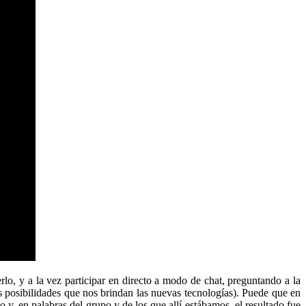
lo, y a la vez participar en directo a modo de chat, preguntando a la
 posibilidades que nos brindan las nuevas tecnologías). Puede que en
 y, en palabras del grupo y de los que allí estábamos, el resultado fue