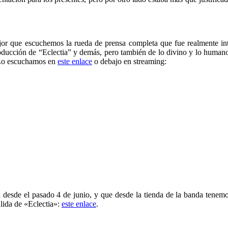
or que escuchemos la rueda de prensa completa que fue realmente int
ción de “Eclectia” y demás, pero también de lo divino y lo humano, y
 Lo escuchamos en
este enlace
o debajo en streaming:
a desde el pasado 4 de junio, y que desde la tienda de la banda tenem
alida de «Eclectia»:
este enlace
.