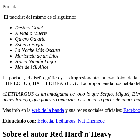
Portada
El tracklist del mismo es el siguiente:
Destino Cruel
A Vida o Muerte
Quiero Odiarte
Estrella Fugaz
La Noche Más Oscura
Marioneta de un Dios
Hacia Ningún Lugar
Más de Mil Años
La portada, el diseño gráfico y las impresionantes nuevas fotos de la 
THE LOTUS, BATTLE BEAST…) . La propia banda nos habla del nuevo 
«LETHARGUS es un amalgama de todo lo que Sergio, Miguel, Elena, J
nuevo trabajo, que podrás comenzar a escuchar a partir de junio, re
Más info en la
web de la banda
y sus redes sociales oficiales:
Facebo
Etiquetado con:
Eclectia
,
Lethargus
,
Nat Enemede
Sobre el autor
Red Hard´n´Heavy