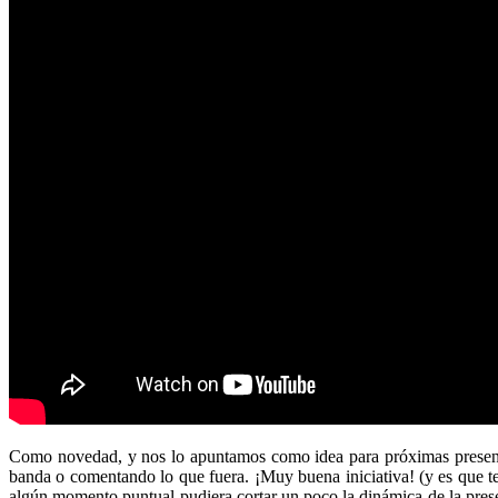
Como novedad, y nos lo apuntamos como idea para próximas present
banda o comentando lo que fuera. ¡Muy buena iniciativa! (y es que t
algún momento puntual pudiera cortar un poco la dinámica de la present