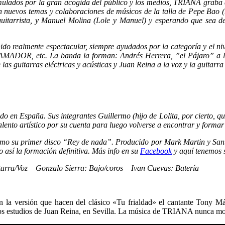
Estimulados por la gran acogida del público y los medios, TRIANA grab
n nuevos temas y colaboraciones de músicos de la talla de Pepe Ba
itarrista, y Manuel Molina (Lole y Manuel) y esperando que sea d
do realmente espectacular, siempre ayudados por la categoría y el nive
tc. La banda la forman: Andrés Herrera, ”el Pájaro” a la guita
las guitarras eléctricas y acústicas y Juan Reina a la voz y la guitarra
o en España. Sus integrantes Guillermo (hijo de Lolita, por cierto, 
 talento artístico por su cuenta para luego volverse a encontrar y forma
smo su primer disco “Rey de nada”. Producido por Mark Martin y Sant
 así la formación definitiva.
Más info en su
Facebook
y aquí tenemos 
tarra/Voz –
Gonzalo Sierra: Bajo/coros –
Ivan Cuevas: Batería
n la versión que hacen del clásico «Tu frialdad» el cantante Tony M
pios estudios de Juan Reina, en Sevilla. La música de TRIANA nunca m