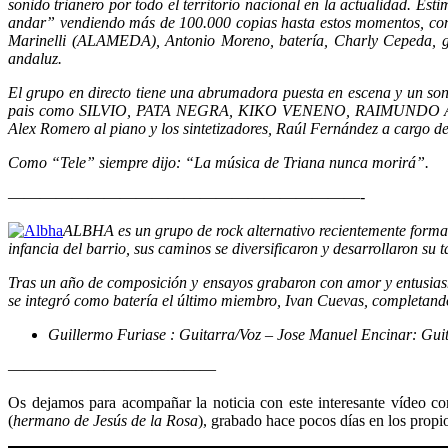
sonido trianero por todo el territorio nacional en la actualidad. 
andar” vendiendo más de 100.000 copias hasta estos momentos, co
Marinelli (ALAMEDA), Antonio Moreno, batería, Charly Cepeda, gu
andaluz.
El grupo en directo tiene una abrumadora puesta en escena y un soni
pais como SILVIO, PATA NEGRA, KIKO VENENO, RAIMUNDO AMADOR, e
Alex Romero al piano y los sintetizadores, Raúl Fernández a cargo de 
Como “Tele” siempre dijo: “La música de Triana nunca morirá”.
——————————————————————-
ALBHA es un grupo de rock alternativo recientemente formad
infancia del barrio, sus caminos se diversificaron y desarrollaron su
Tras un año de composición y ensayos grabaron con amor y entusia
se integró como batería el último miembro, Ivan Cuevas, completando
Guillermo Furiase : Guitarra/Voz –
Jose Manuel Encinar: Gui
—————————————
Os dejamos para acompañar la noticia con este interesante vídeo co
(
hermano de Jesús de la Rosa
), grabado hace pocos días en los pro