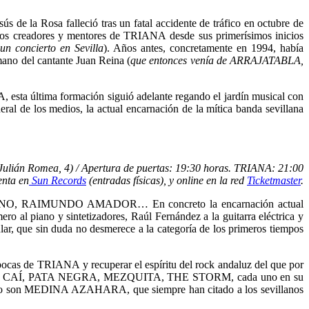
s de la Rosa falleció tras un fatal accidente de tráfico en octubre de
 los creadores y mentores de TRIANA desde sus primerísimos inicios
un concierto en Sevilla
). Años antes, concretamente en 1994, había
mano del cantante Juan Reina (
que entonces venía de ARRAJATABLA,
, esta última formación siguió adelante regando el jardín musical con
eral de los medios, la actual encarnación de la mítica banda sevillana
e Julián Romea, 4) / Apertura de puertas: 19:30 horas. TRIANA: 21:00
enta en
Sun Records
(entradas físicas), y online en la red
Ticketmaster
.
VENENO, RAIMUNDO AMADOR… En concreto la encarnación actual
o al piano y sintetizadores, Raúl Fernández a la guitarra eléctrica y
lar, que sin duda no desmerece a la categoría de los primeros tiempos
 épocas de TRIANA y recuperar el espíritu del rock andaluz del que por
ALAMEDA, CAÍ, PATA NEGRA, MEZQUITA, THE STORM, cada uno en su
 como son MEDINA AZAHARA, que siempre han citado a los sevillanos