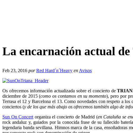
La encarnación actual d
Feb 23, 2016
por
Red Hard´n´Heavy
en
Avisos
Os ofrecemos información actualizada sobre el concierto de
TRIA
diciembre de 2015 (
como os contamos en su momento
), pero por p
Terrasa el 12 y Barcelona el 13. Como novedades con respeto a los 
conciertos (
y de los que más abajo os ofrecemos también algo de inf
Sun On Concert
organiza el concierto de Madrid (
en Cataluña se e
rock andaluz y, guiados por la conocida frase de su fallecido bat
legendaria banda sevillana. Himnos marca de la casa, ensoñadoras m
por supuesto rock con denominación de origen. ​