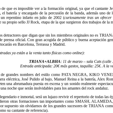
 que es imposible ver a la formación original, ya que el cantante Jesú
z, el batería y encargado de la percusión de la banda, además uno de
 un repentino infarto en julio de 2002 (
curiosamente tras un ofrecer 
su propio sello JJ Rock, etapa de la que surgieron dos trabajos de la 
los detractores que digan que sin los miembros originales no es TRIANA
 de prensa oficial. Con gran acogida de público y buena aceptación gen
 tocarán en Barcelona, Terrassa y Madrid.
tradas ya están a la venta tanto físicas como online):
TRIANA+ALBHA
: 11 de marzo – sala Cats (call
Entrada anticipada: 20€ más gastos, taquilla: 25€. A la v
nientes de grandes nombres del estilo como PATA NEGRA, KIKO 
a eléctrica, José Pulido al bajo, Manuel Reina a la batería, Alex Romer
meten una abrumadura puesta en escena y un sonido realmente espectacu
una noche que serán inolvidables para los amantes del rock andaluz.
egendario e inmortal, será un lujazo revivir el repertorio de todas las
spués salieron otras formaciones tan importantes como SMASH, 
s. Y por supuesto sin olvidarnos de los grandes sucesores de TRIANA
omo su cantante de referencia).