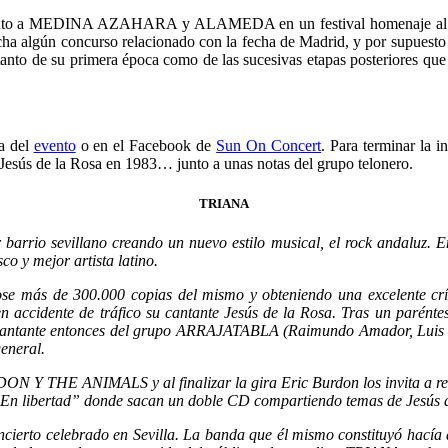
 junto a MEDINA AZAHARA y ALAMEDA en un festival homenaje al rock
cha algún concurso relacionado con la fecha de Madrid, y por supuest
 tanto de su primera época como de las sucesivas etapas posteriores qu
a del
evento
o en el Facebook de
Sun On Concert
. Para terminar la 
 Jesús de la Rosa en 1983… junto a unas notas del grupo telonero.
TRIANA
rrio sevillano creando un nuevo estilo musical, el rock andaluz. E
o y mejor artista latino.
e más de 300.000 copias del mismo y obteniendo una excelente crít
n accidente de tráfico su cantante Jesús de la Rosa. Tras un parénte
, cantante entonces del grupo ARRAJATABLA (Raimundo Amador, Luis C
general.
ON Y THE ANIMALS y al finalizar la gira Eric Burdon los invita a rea
 “En libertad” donde sacan un doble CD compartiendo temas de Jesús de
concierto celebrado en Sevilla. La banda que él mismo constituyó hacía