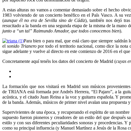
A estas alturas no vamos a comentar demasiado sobre el hecho obvio de
1983 volviendo de un concierto benéfico en el País Vasco. A su ve
(
aunque él no era de Sevilla sino de Cádiz
), también nos dejó tras
resucitado a la banda en una segunda etapa de la misma de la mano de 
junto a “un tal” Raimundo Amador, que todos conocemos bien
).
Para bien o para mal, que está claro que siempre saldrán 
el
sonido Trianero
por todo el territorio nacional, como dice la nota
sigue adelante y vuelve al directo en este comienzo de 2016 en el que
Concretamente aquí tenéis los datos del concierto de Madrid (
cuyas en
La formación que nos visitará en Madrid son músicos prove
de TRIANA está formada por Andrés Herrera, “El Pajaro”, a la guitarr
acústica, y el citado Juan Reina a la voz y guitarra española. Y pro
de la banda. Además, músicos de primer nivel avalan una propuesta y 
Supervivientes de una época, y recuperando el espíritu de un nombre l
supuesto fueron pioneros y creadores de un estilo del que de
estilo y con sus diferentes peculiaridades sonoras y procedencia
como su principal influencia (y Manuel Martínez a Jesús de la Rosa c