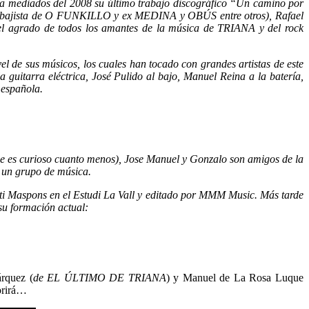
a a mediados del 2008 su último trabajo discográfico “Un camino por
o (bajista de O FUNKILLO y ex MEDINA y OBÚS entre otros), Rafael
el agrado de todos los amantes de la música de TRIANA y del rock
l de sus músicos, los cuales han tocado con grandes artistas de este
rra eléctrica, José Pulido al bajo, Manuel Reina a la batería,
 española.
que es curioso cuanto menos), Jose Manuel y Gonzalo son amigos de la
r un grupo de música.
i Maspons en el Estudi La Vall y editado por MMM Music. Más tarde
su formación actual:
árquez (
de EL ÚLTIMO DE TRIANA
) y Manuel de La Rosa Luque
orirá…