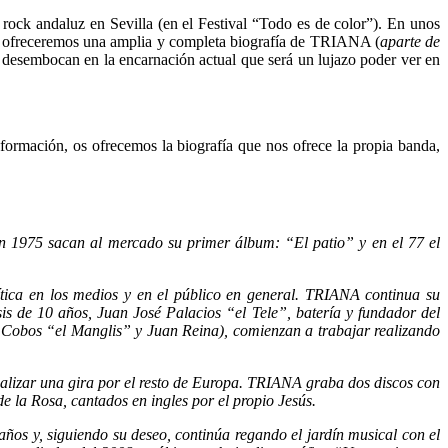
 andaluz en Sevilla (en el Festival “Todo es de color”). En unos
o ofreceremos una amplia y completa biografía de TRIANA (
aparte de
e desembocan en la encarnación actual que será un lujazo poder ver en
información, os ofrecemos la biografía que nos ofrece la propia banda,
n 1975 sacan al mercado su primer álbum: “El patio” y en el 77 el
ica en los medios y en el público en general. TRIANA continua su
sis de 10 años, Juan José Palacios “el Tele”, batería y fundador del
obos “el Manglis” y Juan Reina), comienzan a trabajar realizando
lizar una gira por el resto de Europa. TRIANA graba dos discos con
 la Rosa, cantados en ingles por el propio Jesús.
 años y, siguiendo su deseo, continúa regando el jardín musical con el