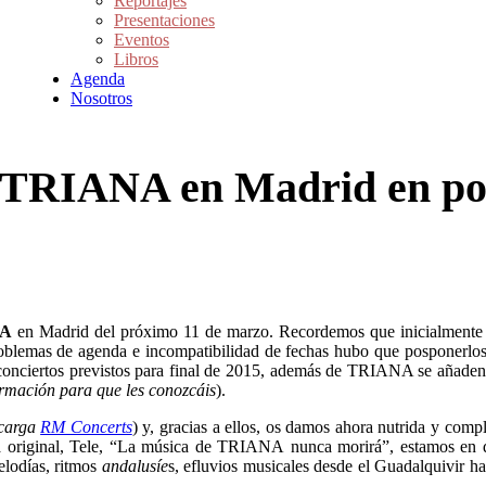
Reportajes
Presentaciones
Eventos
Libros
Agenda
Nosotros
e TRIANA en Madrid en p
NA
en Madrid del próximo 11 de marzo. Recordemos que inicialmente la
roblemas de agenda e incompatibilidad de fechas hubo que posponerlos
conciertos previstos para final de 2015, además de TRIANA se añaden 
ormación para que les conozcáis
).
ncarga
RM Concerts
) y, gracias a ellos, os damos ahora nutrida y comp
ería original, Tele, “La música de TRIANA nunca morirá”, estamos en 
elodías, ritmos
andalusíe
s, efluvios musicales desde el Guadalquivir has