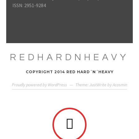
ISSN: 2951-9284
REDHARDNHEAVY
COPYRIGHT 2014 RED HARD´N´HEAVY
Proudly powered by WordPress
—
Theme: JustWrite by
Acosmin