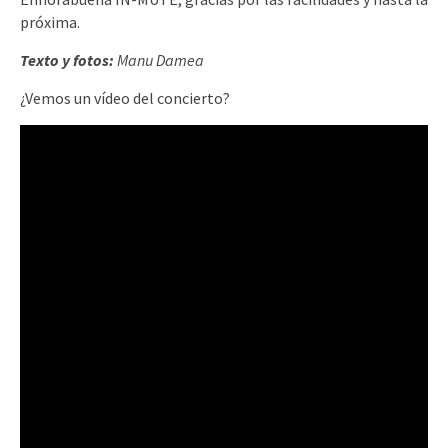
próxima.
Texto y fotos:
Manu Damea
¿Vemos un vídeo del concierto?