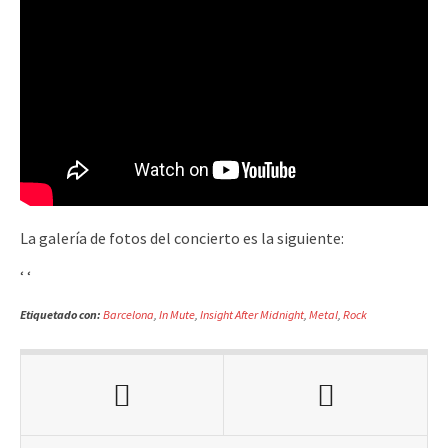
La galería de fotos del concierto es la siguiente:
‘
‘
Etiquetado con:
Barcelona
,
In Mute
,
Insight After Midnight
,
Metal
,
Rock