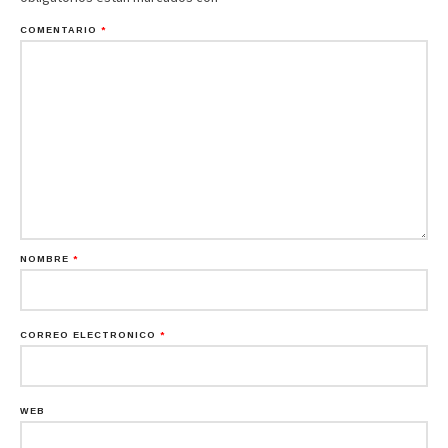
COMENTARIO
*
NOMBRE
*
CORREO ELECTRÓNICO
*
WEB