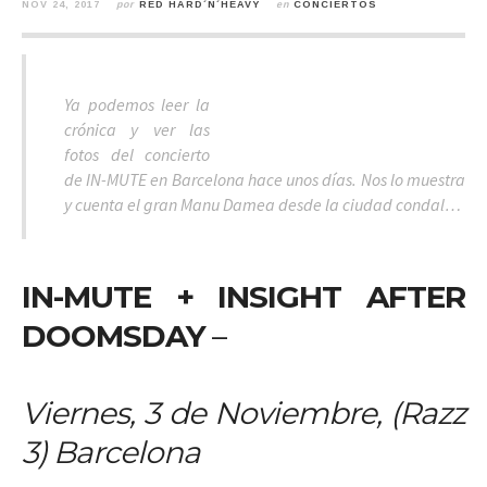
NOV 24, 2017
por
RED HARD´N´HEAVY
en
CONCIERTOS
Ya podemos leer la
crónica y ver las
fotos del concierto
de IN-MUTE en Barcelona hace unos días. Nos lo muestra
y cuenta el gran Manu Damea desde la ciudad condal…
IN-MUTE + INSIGHT AFTER
DOOMSDAY
–
Viernes, 3 de Noviembre, (Razz
3) Barcelona