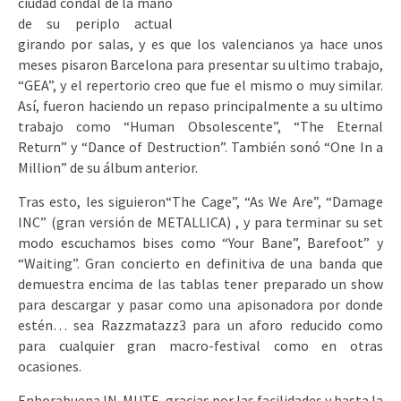
ciudad condal de la mano
de su periplo actual
girando por salas, y es que los valencianos ya hace unos
meses pisaron Barcelona para presentar su ultimo trabajo,
“GEA”, y el repertorio creo que fue el mismo o muy similar.
Así, fueron haciendo un repaso principalmente a su ultimo
trabajo como “Human Obsolescente”, “The Eternal
Return” y “Dance of Destruction”. También sonó “One In a
Million” de su álbum anterior.
Tras esto, les siguieron“The Cage”, “As We Are”, “Damage
INC” (gran versión de METALLICA) , y para terminar su set
modo escuchamos bises como “Your Bane”, Barefoot” y
“Waiting”. Gran concierto en definitiva de una banda que
demuestra encima de las tablas tener preparado un show
para descargar y pasar como una apisonadora por donde
estén… sea Razzmatazz3 para un aforo reducido como
para cualquier gran macro-festival como en otras
ocasiones.
Enhorabuena IN-MUTE, gracias por las facilidades y hasta la