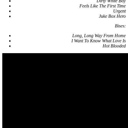
Dirty White Boy
Feels Like The First Time
Urgent
Juke Box Hero
Bises:
Long, Long Way From Home
I Want To Know What Love Is
Hot Blooded