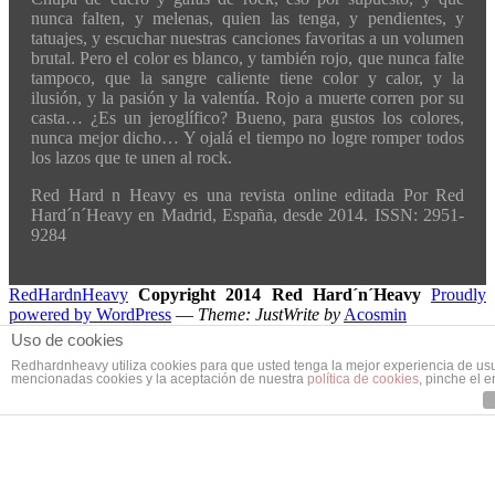
nunca falten, y melenas, quien las tenga, y pendientes, y
tatuajes, y escuchar nuestras canciones favoritas a un volumen
brutal. Pero el color es blanco, y también rojo, que nunca falte
tampoco, que la sangre caliente tiene color y calor, y la
ilusión, y la pasión y la valentía. Rojo a muerte corren por su
casta… ¿Es un jeroglífico? Bueno, para gustos los colores,
nunca mejor dicho… Y ojalá el tiempo no logre romper todos
los lazos que te unen al rock.
Red Hard n Heavy es una revista online editada Por Red
Hard´n´Heavy en Madrid, España, desde 2014. ISSN: 2951-
9284
RedHardnHeavy
Copyright 2014 Red Hard´n´Heavy
Proudly
powered by WordPress
—
Theme: JustWrite by
Acosmin
Uso de cookies
Redhardnheavy utiliza cookies para que usted tenga la mejor experiencia de us
mencionadas cookies y la aceptación de nuestra
política de cookies
, pinche el 