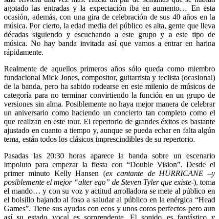
agotado las entradas y la expectación iba en aumento… En esta
ocasión, además, con una gira de celebración de sus 40 años en la
música. Por cierto, la edad media del público es alta, gente que lleva
décadas siguiendo y escuchando a este grupo y a este tipo de
música. No hay banda invitada así que vamos a entrar en harina
rápidamente.
Realmente de aquellos primeros años sólo queda como miembro
fundacional Mick Jones, compositor, guitarrista y teclista (ocasional)
de la banda, pero ha sabido rodearse en este milenio de músicos de
categoría para no terminar convirtiendo la función en un grupo de
versiones sin alma. Posiblemente no haya mejor manera de celebrar
un aniversario como haciendo un concierto tan completo como el
que realizan en este tour. El repertorio de grandes éxitos es bastante
ajustado en cuanto a tiempo y, aunque se pueda echar en falta algún
tema, están todos los clásicos imprescindibles de su repertorio.
Pasadas las 20:30 horas aparece la banda sobre un escenario
impoluto para empezar la fiesta con “Double Vision”. Desde el
primer minuto Kelly Hansen (
ex cantante de HURRICANE –y
posiblemente el mejor “alter ego” de Steven Tyler que existe
-), toma
el mando… y con su voz y actitud arrolladora se mete al público en
el bolsillo bajando al foso a saludar al público en la enérgica “Head
Games”. Tiene sus ayudas con ecos y unos coros perfectos pero aun
así su estado vocal es sorprendente. El sonido es fantástico y