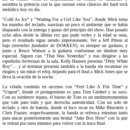
asombra la potencia con la que suenan estos clásicos del hard rock
melódico hoy en día.
“Cold As Ice” y “Waiting For a Girl Like You”, donde Mick toma
los mandos del teclado, suavizan un poco el ambiente que se había
disparado con la entrega y ganas del principio del show. Han pasado
ocho años desde la última vez que pude verles y la edad se nota,
pero el resultado sigue siendo impresionante. Ver a Jeff Pilson al
bajo (
miembro fundador de DOKKEN
), es siempre un gustazo, y
junto a Bruce Watson a la guitarra conforman un tándem muy
especial. Siguen con “That Was Yesterday” y tras dirigirse a las
españolas hermosas
de la sala, Kelly Hansen presenta “Dirty White
Boy”… y al terminar presenta también a la banda sin escatimar en
elogios y sin mirar el reloj, dejando para el final a Mick Jones que se
lleva la ovación de la noche.
La velada continúa en ascenso con “Feel Like A Fist Time” y
“Urgent”, donde el protagonismo es para Tom Gimbel y su saxo.
Con su sombrero tejano, el bueno de Tom es un multinstrumentista
que vale para todo y que derrocha autenticidad. Con un solo de
teclado y otro de batería, donde el foco recae en Mike Bluestein y
Chris Frazier, respectivamente, la banda se refresca mientras tanto
para atacar posteriormente una bestial “Juke Box Hero” con la que
se retiran por unos minutos para volver con la traca final.