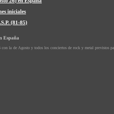
osto 26) en España
es iniciales
S.P. (81-85)
en España
con la de Agosto y todos los conciertos de rock y metal previstos p