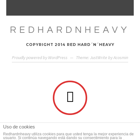
REDHARDNHEAVY
COPYRIGHT 2014 RED HARD´N´HEAVY
Proudly powered by WordPress
—
Theme: JustWrite by
Acosmin
Uso de cookies
Redhardnheavy utiliza cookies para que usted tenga la mejor experiencia de
usuario. Si continúa navegando está dando su consentimiento para la