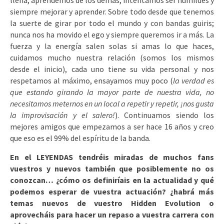
llena, aprendemos de los demás, intentamos ser humildes y
siempre mejorar y aprender. Sobre todo desde que tenemos
la suerte de girar por todo el mundo y con bandas guiris;
nunca nos ha movido el ego y siempre queremos ir a más. La
fuerza y la energía salen solas si amas lo que haces,
cuidamos mucho nuestra relación (somos los mismos
desde el inicio), cada uno tiene su vida personal y nos
respetamos al máximo, ensayamos muy poco (
la verdad es
que estando girando la mayor parte de nuestra vida, no
necesitamos meternos en un local a repetir y repetir, ¡nos gusta
la improvisación y el salero!
). Continuamos siendo los
mejores amigos que empezamos a ser hace 16 años y creo
que eso es el 99% del espíritu de la banda.
En el LEYENDAS tendréis miradas de muchos fans
vuestros y nuevos también que posiblemente no os
conozcan… ¿cómo os definiríais en la actualidad y qué
podemos esperar de vuestra actuación? ¿habrá más
temas nuevos de vuestro Hidden Evolution o
aprovecháis para hacer un repaso a vuestra carrera con