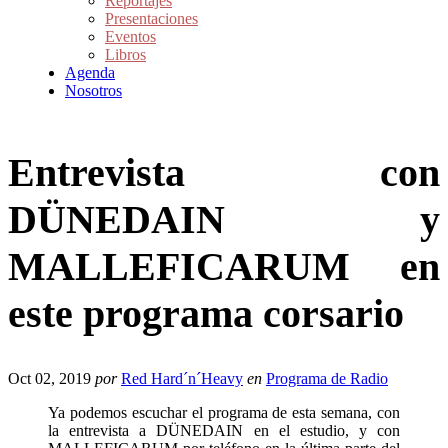
Reportajes
Presentaciones
Eventos
Libros
Agenda
Nosotros
Entrevista con
DÜNEDAIN y
MALLEFICARUM en
este programa corsario
Oct 02, 2019
por
Red Hard´n´Heavy
en
Programa de Radio
Ya podemos escuchar el programa de esta semana, con
la entrevista a DÜNEDAIN en el estudio, y con