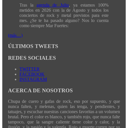
Tras la
agenda de Julio
, ya estamos 100%
metidos en 2026 con la de Agosto y todos los
conciertos de rock y metal previstos para este
mes. ¿Se te ha pasado alguno? Nos lo cuenta
como siempre Mar Fuertes:
(más…)
ÚLTIMOS TWEETS
REDES SOCIALES
TWITTER
FACEBOOK
INSTAGRAM
ACERCA DE NOSOTROS
Chupa de cuero y gafas de rock, eso por supuesto, y que
nunca falten, y melenas, quien las tenga, y pendientes, y
tatuajes, y escuchar nuestras canciones favoritas a un volumen
brutal. Pero el color es blanco, y también rojo, que nunca falte
tampoco, que la sangre caliente tiene color y calor, y la
ilusión, y la pasión y la valentía. Rojo a muerte corren por su